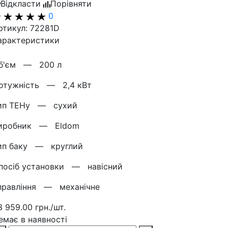
Відкласти
Порівняти
0
ртикул: 72281D
арактеристики
б'єм —
200 л
отужнiсть —
2,4 кВт
ип ТЕНу —
сухий
иробник —
Eldom
ип баку —
круглий
посіб установки —
навісний
правління —
механічне
3 959.00 грн./шт.
емає в наявності