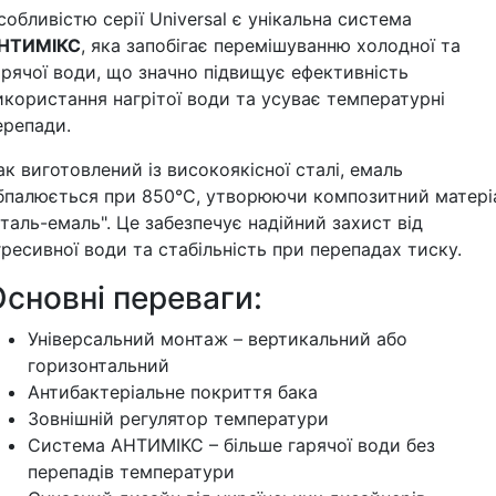
собливістю серії Universal є унікальна система
НТИМІКС
, яка запобігає перемішуванню холодної та
арячої води, що значно підвищує ефективність
икористання нагрітої води та усуває температурні
ерепади.
ак виготовлений із високоякісної сталі, емаль
бпалюється при 850°С, утворюючи композитний матері
сталь-емаль". Це забезпечує надійний захист від
гресивної води та стабільність при перепадах тиску.
сновні переваги:
Універсальний монтаж – вертикальний або
горизонтальний
Антибактеріальне покриття бака
Зовнішній регулятор температури
Система АНТИМІКС – більше гарячої води без
перепадів температури