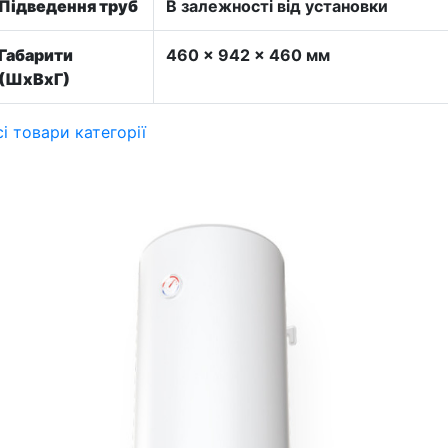
Підведення труб
В залежності від установки
Габарити
460 × 942 × 460 мм
(ШхВхГ)
сі товари категорії