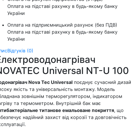
Оплата на підставі рахунку в будь-якому банку
України
Оплата на підприємницький рахунок (без ПДВ)
Оплата на підставі рахунку в будь-якому банку
України
пис
Відгуків (0)
Електроводонагрівач
NOVATEC Universal NT-U 100
одонагрівач Nova Tec Universal
поєднує сучасний дизай
исоку якість та універсальність монтажу. Модель
бладнана зовнішнім терморегулятором, індикатором
агріву та термометром. Внутрішній бак має
нтибактеріальне титанове емальоване покриття
, що
абезпечує надійний захист від корозії та довговічність
ксплуатації.