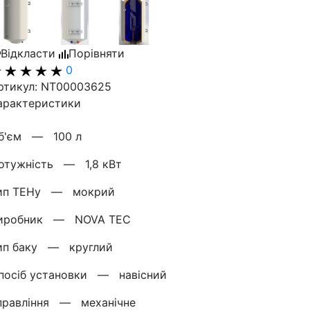
Відкласти
Порівняти
0
ртикул: NT00003625
арактеристики
б'єм —
100 л
отужнiсть —
1,8 кВт
ип ТЕНу —
мокрий
иробник —
NOVA TEC
ип баку —
круглий
посіб установки —
навісний
правління —
механічне