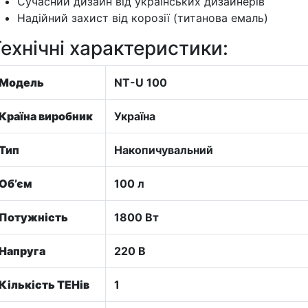
Сучасний дизайн від українських дизайнерів
Надійний захист від корозії (титанова емаль)
ехнічні характеристики:
Модель
NT-U 100
Країна виробник
Україна
Тип
Накопичувальний
Об’єм
100 л
Потужність
1800 Вт
Напруга
220 В
Кількість ТЕНів
1