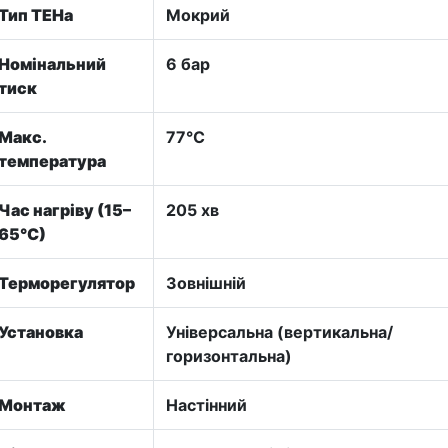
Тип ТЕНа
Мокрий
Номінальний
6 бар
тиск
Макс.
77°С
температура
Час нагріву (15–
205 хв
65°С)
Терморегулятор
Зовнішній
Установка
Універсальна (вертикальна/
горизонтальна)
Монтаж
Настінний