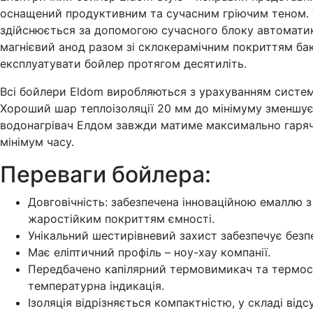
оснащений продуктивним та сучасним гріючим теном.
здійснюється за допомогою сучасного блоку автоматик
магнієвий анод разом зі склокерамічним покриттям ба
експлуатувати бойлер протягом десятиліть.
Всі бойлери Eldom виробляються з урахуванням системи
Хороший шар теплоізоляції 20 мм до мінімуму зменшує 
водонагрівач Елдом завжди матиме максимально гаря
мінімум часу.
Переваги бойлера:
Довговічність: забезпечена інноваційною емаллю 
жаростійким покриттям ємності.
Унікальний шестирівневий захист забезпечує безп
Має еліптичний профіль – ноу-хау компанії.
Передбачено капілярний термовимикач та термост
температурна індикація.
Ізоляція відрізняється компактністю, у складі відс