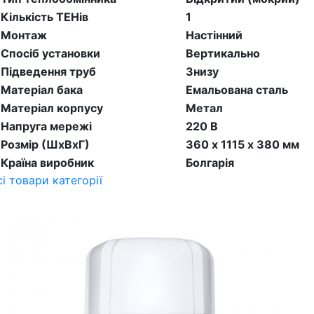
Кількість ТЕНів
1
Монтаж
Настінний
Спосіб установки
Вертикально
Підведення труб
Знизу
Матеріал бака
Емальована сталь
Матеріал корпусу
Метал
Напруга мережі
220 В
Розмір (ШхВхГ)
360 х 1115 х 380 мм
Країна виробник
Болгарія
сі товари категорії