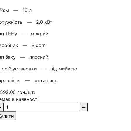
б'єм —
10 л
отужнiсть —
2,0 кВт
ип ТЕНу —
мокрий
иробник —
Eldom
ип баку —
плоский
посіб установки —
під мийкою
правління —
механічне
 599.00 грн./шт:
емає в наявності
Купити