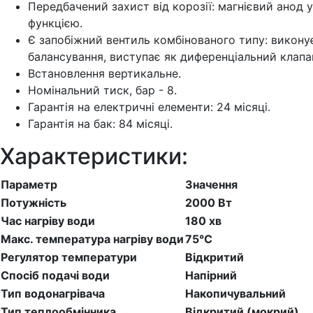
Передбачений захист від корозії: магнієвий анод
функцією.
Є запобіжний вентиль комбінованого типу: викону
балансування, виступає як диференціальний клапа
Встановлення вертикальне.
Номінальний тиск, бар - 8.
Гарантія на електричні елементи: 24 місяці.
Гарантія на бак: 84 місяці.
Характеристики:
Параметр
Значення
Потужність
2000 Вт
Час нагріву води
180 хв
Макс. температура нагріву води
75°С
Регулятор температури
Відкритий
Спосіб подачі води
Напірний
Тип водонагрівача
Накопичувальний
Тип теплообмінника
Відкритий (мокрий)