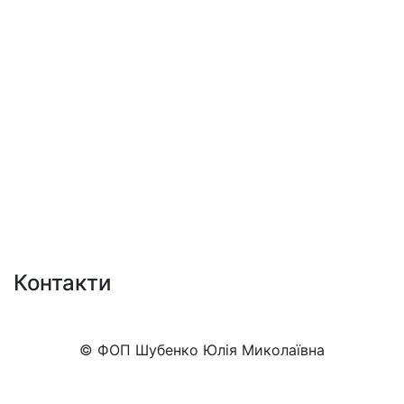
Контакти
+38 (050)777-XX-XX
Показати номер
© ФОП Шубенко Юлія Миколаївна