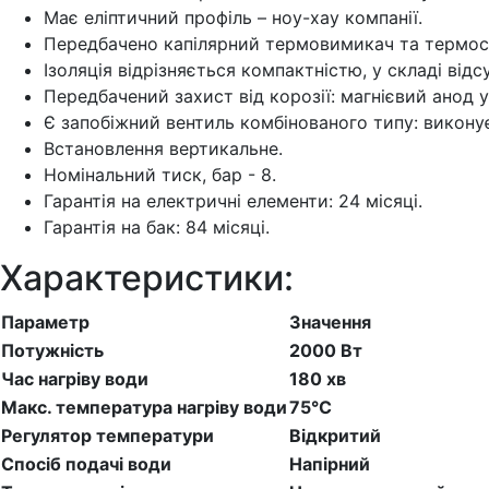
Має еліптичний профіль – ноу-хау компанії.
Передбачено капілярний термовимикач та термоста
Ізоляція відрізняється компактністю, у складі відс
Передбачений захист від корозії: магнієвий анод
Є запобіжний вентиль комбінованого типу: викону
Встановлення вертикальне.
Номінальний тиск, бар - 8.
Гарантія на електричні елементи: 24 місяці.
Гарантія на бак: 84 місяці.
Характеристики:
Параметр
Значення
Потужність
2000 Вт
Час нагріву води
180 хв
Макс. температура нагріву води
75°С
Регулятор температури
Відкритий
Спосіб подачі води
Напірний