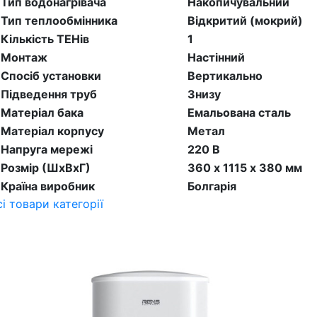
Тип водонагрівача
Накопичувальний
Тип теплообмінника
Відкритий (мокрий)
Кількість ТЕНів
1
Монтаж
Настінний
Спосіб установки
Вертикально
Підведення труб
Знизу
Матеріал бака
Емальована сталь
Матеріал корпусу
Метал
Напруга мережі
220 В
Розмір (ШхВхГ)
360 х 1115 х 380 мм
Країна виробник
Болгарія
сі товари категорії