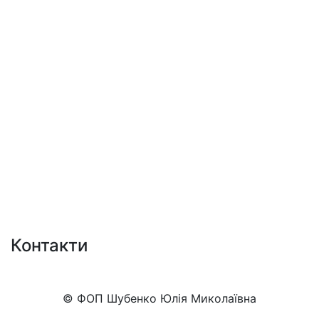
Контакти
+38 (050)777-XX-XX
Показати номер
© ФОП Шубенко Юлія Миколаївна