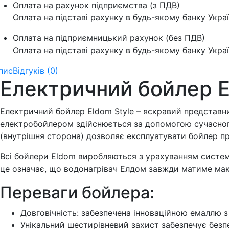
Оплата на рахунок підприємства (з ПДВ)
Оплата на підставі рахунку в будь-якому банку Укра
Оплата на підприємницький рахунок (без ПДВ)
Оплата на підставі рахунку в будь-якому банку Укра
пис
Відгуків (0)
Електричний бойлер E
Електричний бойлер Eldom Style – яскравий представн
електробойлером здійснюється за допомогою сучасного
(внутрішня сторона) дозволяє експлуатувати бойлер пр
Всі бойлери Eldom виробляються з урахуванням системи
це означає, що водонагрівач Елдом завжди матиме мак
Переваги бойлера:
Довговічність: забезпечена інноваційною емаллю 
Унікальний шестирівневий захист забезпечує безп