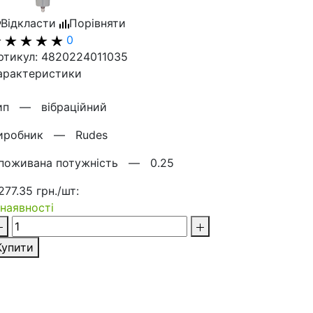
Відкласти
Порівняти
0
ртикул: 4820224011035
арактеристики
ип —
вібраційний
иробник —
Rudes
поживана потужність —
0.25
 277.35 грн./шт:
 наявності
Купити