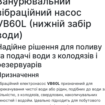
Занурювальний
вібраційний насос
VB60L (нижній забір
води)
Надійне рішення для поливу
та подачі води з колодязів і
резервуарів
Призначення
ібраційний електронасос
VB60L
призначений для
ерекачування чистої води або рідин, подібних до води з
ільністю, з колодязів, свердловин, накопичувальних
мностей і водойм. Ідеально підходить для побутового