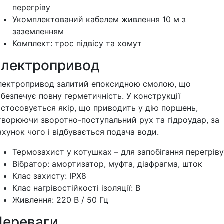
перегріву
Укомплектований кабелем живлення 10 м з
заземленням
Комплект: трос підвісу та хомут
Електропривод
лектропривод залитий епоксидною смолою, що
абезпечує повну герметичність. У конструкції
астосовується якір, що приводить у дію поршень,
творюючи зворотно-поступальний рух та гідроудар, за
ахунок чого і відбувається подача води.
Термозахист у котушках – для запобігання перегріву
Вібратор: амортизатор, муфта, діафрагма, шток
Клас захисту: IPX8
Клас нагрівостійкості ізоляції: B
Живлення: 220 В / 50 Гц
Переваги