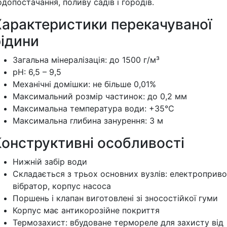
одопостачання, поливу садів і городів.
Характеристики перекачуваної
рідини
Загальна мінералізація: до 1500 г/м³
pH: 6,5 – 9,5
Механічні домішки: не більше 0,01%
Максимальний розмір частинок: до 0,2 мм
Максимальна температура води: +35°C
Максимальна глибина занурення: 3 м
Конструктивні особливості
Нижній забір води
Складається з трьох основних вузлів: електроприво
вібратор, корпус насоса
Поршень і клапан виготовлені зі зносостійкої гуми
Корпус має антикорозійне покриття
Термозахист: вбудоване термореле для захисту від