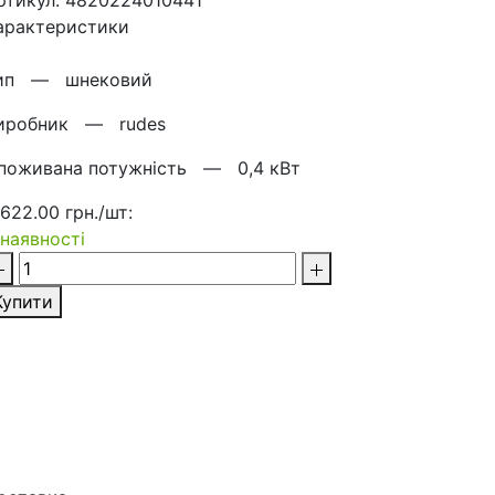
ртикул: 4820224010441
арактеристики
ип —
шнековий
иробник —
rudes
поживана потужність —
0,4 кВт
 622.00 грн./шт:
 наявності
Купити