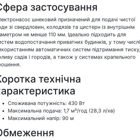
Сфера застосування
лектронасос шнековий призначений для подачі чистої
оди зі свердловин, колодязів та цистерн із внутрішнім
іаметром не менше 110 мм. Ідеально підходить для
истем водопостачання приватних будинків, у тому числі
икористанням автоматичних систем підтримання тиску
оливу садів і городів, а також у системах крапельного
рошення.
Коротка технічна
характеристика
Споживана потужність: 430 Вт
Максимальна подача: 1,7 м³/год (28,3 л/хв)
Максимальний напір: 90 м
Обмеження