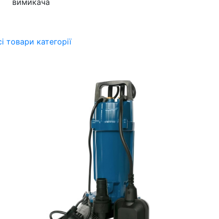
вимикача
сі товари категорії