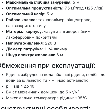
Максимальна глибина занурення:
5 м
Оптимальна продуктивність:
7.5 м³/год (125 л/хв)
Оптимальний напір:
5 м
Робоче колесо:
технополімер, відцентрове,
напівзакритого типу
Матеріал корпусу:
чавун з антикорозійним
лакофарбовим покриттям
Напруга живлення:
220 В
Діаметр патрубка:
1 1/4 дюйма
Шнур електроживлення:
6 м
Обмеження при експлуатації:
Рідина: забруднена вода або інші рідини, подібні до
води за щільністю та хімічною активністю
pH: від 4 до 10
Вміст механічних домішок: до 5 кг/м³
Максимальна температура рідини: +35°C
онструктивні особливості: