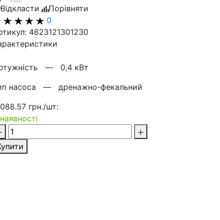
Відкласти
Порівняти
0
ртикул: 4823121301230
арактеристики
отужнiсть —
0,4 кВт
ип насоса —
дренажно-фекальний
 088.57 грн./шт:
 наявності
Купити