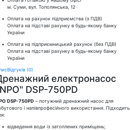
Оплата готівкою у нашому офісі
м. Суми, вул. Тополянська, 12
Оплата на рахунок підприємства (з ПДВ)
Оплата на підставі рахунку в будь-якому банку
України
Оплата на підприємницький рахунок (без ПДВ)
Оплата на підставі рахунку в будь-якому банку
України
пис
Відгуків (0)
Дренажний електронасос
"NPO" DSP-750PD
PO DSP-750PD
– потужний дренажний насос для
обутового і напівпрофесійного використання. Підходить
ля:
відведення води із затоплених приміщень;