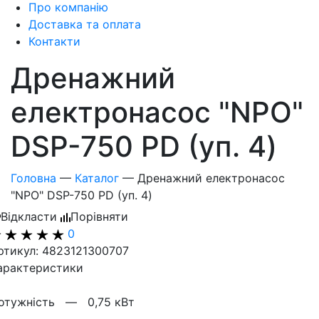
Про компанію
Доставка та оплата
Контакти
Дренажний
електронасос "NPO"
DSP-750 PD (уп. 4)
Головна
—
Каталог
—
Дренажний електронасос
"NPO" DSP-750 PD (уп. 4)
Відкласти
Порівняти
0
ртикул: 4823121300707
арактеристики
отужнiсть —
0,75 кВт