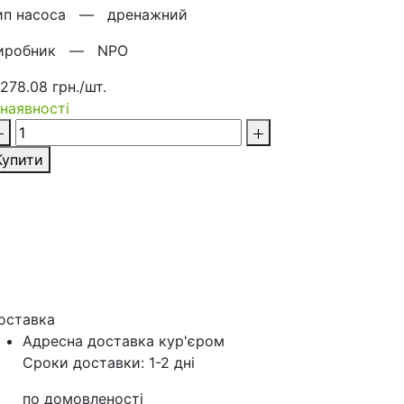
ип насоса —
дренажний
иробник —
NPO
 278.08 грн./шт.
 наявності
Купити
оставка
Адресна доставка кур'‎єром
Сроки доставки: 1-2 дні
по домовленості