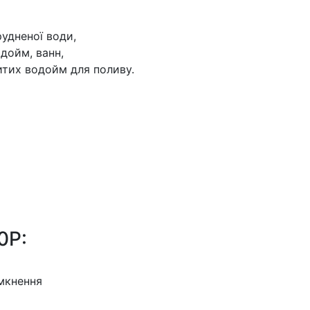
рудненої води,
дойм, ванн,
ритих водойм для поливу.
0P:
мкнення