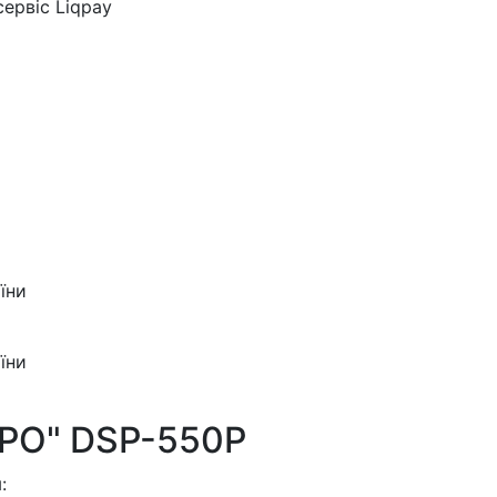
ервіс Liqpay
їни
їни
PO" DSP-550P
: