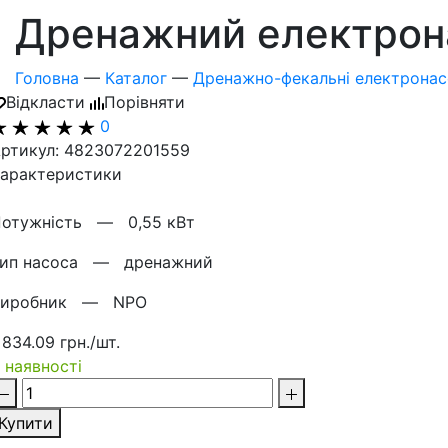
Дренажний електрона
Головна
—
Каталог
—
Дренажно-фекальні електрона
Відкласти
Порівняти
0
ртикул: 4823072201559
арактеристики
Потужнiсть —
0,55 кВт
Тип насоса —
дренажний
Виробник —
NPO
 834.09 грн./шт.
 наявності
Купити