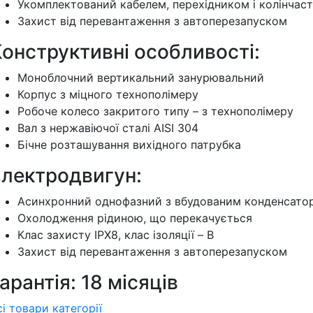
Укомплектований кабелем, перехідником і колінча
Захист від перевантаження з автоперезапуском
онструктивні особливості:
Моноблочний вертикальний занурювальний
Корпус з міцного технополімеру
Робоче колесо закритого типу – з технополімеру
Вал з нержавіючої сталі AISI 304
Бічне розташування вихідного патрубка
Електродвигун:
Асинхронний однофазний з вбудованим конденсато
Охолодження рідиною, що перекачується
Клас захисту IPX8, клас ізоляції – B
Захист від перевантаження з автоперезапуском
арантія: 18 місяців
сі товари категорії