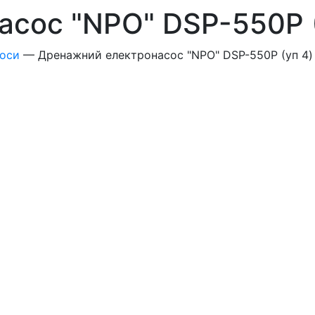
сос "NPO" DSP-550P (
соси
—
Дренажний електронасос "NPO" DSP-550P (уп 4)