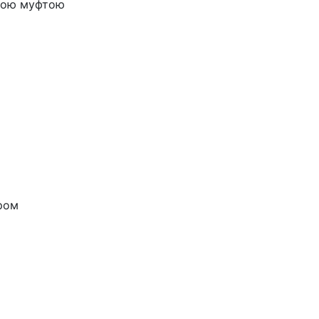
стою муфтою
ром