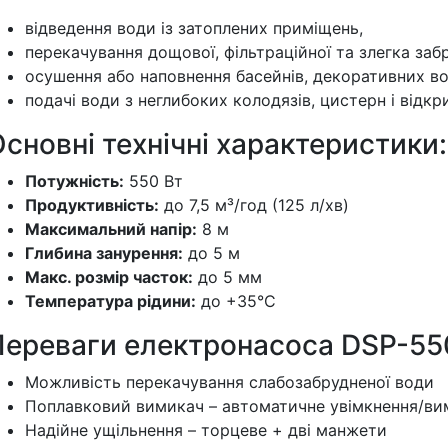
відведення води із затоплених приміщень,
перекачування дощової, фільтраційної та злегка заб
осушення або наповнення басейнів, декоративних во
подачі води з неглибоких колодязів, цистерн і відк
сновні технічні характеристики:
Потужність:
550 Вт
Продуктивність:
до 7,5 м³/год (125 л/хв)
Максимальний напір:
8 м
Глибина занурення:
до 5 м
Макс. розмір часток:
до 5 мм
Температура рідини:
до +35°C
Переваги електронасоса DSP-55
Можливість перекачування слабозабрудненої води
Поплавковий вимикач – автоматичне увімкнення/ви
Надійне ущільнення – торцеве + дві манжети