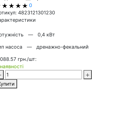
0
ртикул: 4823121301230
арактеристики
отужнiсть —
0,4 кВт
ип насоса —
дренажно-фекальний
 088.57 грн./шт:
 наявності
Купити