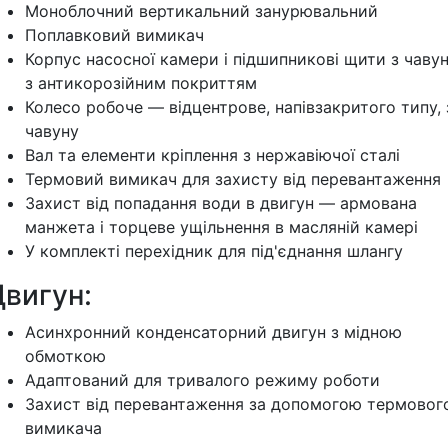
Моноблочний вертикальний занурювальний
Поплавковий вимикач
Корпус насосної камери і підшипникові щити з чаву
з антикорозійним покриттям
Колесо робоче — відцентрове, напівзакритого типу, 
чавуну
Вал та елементи кріплення з нержавіючої сталі
Термовий вимикач для захисту від перевантаження
Захист від попадання води в двигун — армована
манжета і торцеве ущільнення в масляній камері
У комплекті перехідник для під'єднання шлангу
Двигун:
Асинхронний конденсаторний двигун з мідною
обмоткою
Адаптований для тривалого режиму роботи
Захист від перевантаження за допомогою термовог
вимикача