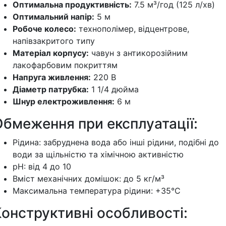
Оптимальна продуктивність:
7.5 м³/год (125 л/хв)
Оптимальний напір:
5 м
Робоче колесо:
технополімер, відцентрове,
напівзакритого типу
Матеріал корпусу:
чавун з антикорозійним
лакофарбовим покриттям
Напруга живлення:
220 В
Діаметр патрубка:
1 1/4 дюйма
Шнур електроживлення:
6 м
Обмеження при експлуатації:
Рідина: забруднена вода або інші рідини, подібні до
води за щільністю та хімічною активністю
pH: від 4 до 10
Вміст механічних домішок: до 5 кг/м³
Максимальна температура рідини: +35°C
онструктивні особливості: