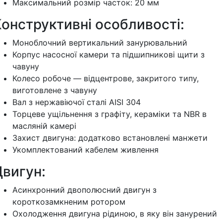
Максимальний розмір часток: 20 мм
онструктивні особливості:
Моноблочний вертикальний занурювальний
Корпус насосної камери та підшипникові щити з
чавуну
Колесо робоче — відцентрове, закритого типу,
виготовлене з чавуну
Вал з нержавіючої сталі AISI 304
Торцеве ущільнення з графіту, кераміки та NBR в
масляній камері
Захист двигуна: додатково встановлені манжети
Укомплектований кабелем живлення
Двигун:
Асинхронний двополюсний двигун з
короткозамкненим ротором
Охолодження двигуна рідиною, в яку він занурений