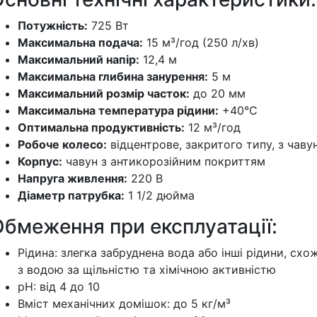
Потужність:
725 Вт
Максимальна подача:
15 м³/год (250 л/хв)
Максимальний напір:
12,4 м
Максимальна глибина занурення:
5 м
Максимальний розмір часток:
до 20 мм
Максимальна температура рідини:
+40°C
Оптимальна продуктивність:
12 м³/год
Робоче колесо:
відцентрове, закритого типу, з чаву
Корпус:
чавун з антикорозійним покриттям
Напруга живлення:
220 В
Діаметр патрубка:
1 1/2 дюйма
Обмеження при експлуатації:
Рідина: злегка забруднена вода або інші рідини, схож
з водою за щільністю та хімічною активністю
pH: від 4 до 10
Вміст механічних домішок: до 5 кг/м³