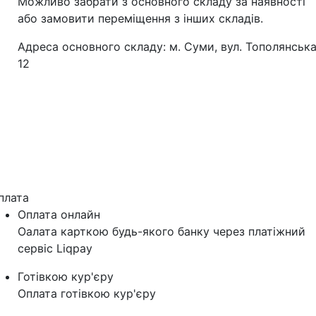
Можливо забрати з основного складу за наявності
або замовити переміщення з інших складів.
Адреса основного складу: м. Суми, вул. Тополянська
12
плата
Оплата онлайн
Оалата карткою будь-якого банку через платіжний
сервіс Liqpay
Готівкою кур'єру
Оплата готівкою кур'єру