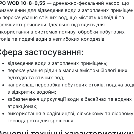
PO WQD 10-8-0,55
— дренажно-фекальний насос, що
ризначений для відведення води з затоплених приміщен
а перекачування стічних вод, що містять колоїдні та
аслянисті речовини. Ідеально підходить для
икористання в системах поливу, обробки побутових
токів та подачі води з неглибоких колодязів.
Сфера застосування:
відведення води з затоплених приміщень;
перекачування рідин з малим вмістом біологічних
відходів та стічних вод;
наприклад, переробка побутових стоків, подача вод
з відкритих водойм;
забезпечення циркуляції води в басейнах та водних
атракціонах;
використання в садівництві, сільському та лісовому
господарстві для зрошення.
сновні технічні характеристики: