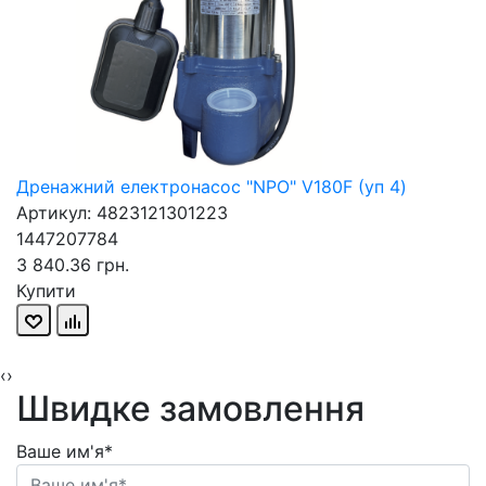
Дренажний електронасос "NPO" V180F (уп 4)
Артикул: 4823121301223
1447207784
3 840.36 грн.
Купити
‹
›
Швидке замовлення
Ваше им'я*