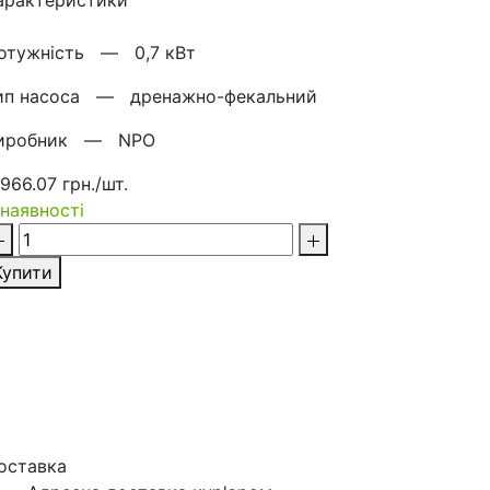
арактеристики
отужнiсть —
0,7 кВт
ип насоса —
дренажно-фекальний
иробник —
NPO
 966.07 грн./шт.
 наявності
Купити
оставка