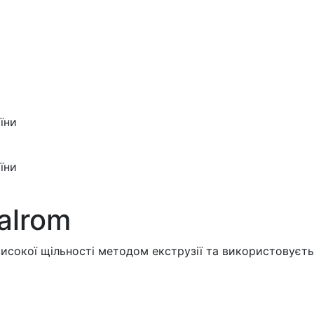
їни
їни
alrom
високої щільності методом екструзії та використовуєт