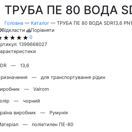
ТРУБА ПЕ 80 ВОДА S
Головна
—
Каталог
—
ТРУБА ПЕ 80 ВОДА SDR13,6 PN
Відкласти
Порівняти
0
ртикул: 1399668027
арактеристики
SDR —
13,6
Призначення —
для транспортування рідин
Виробник —
Valrom
Колір —
чорний
Країна виробник —
Румунія
Матеріал —
поліетилен ПЕ-80