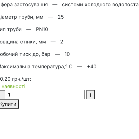
Сфера застосування —
системи холодного водопоста
Діаметр труби, мм —
25
Тип труби —
PN10
Товщина стінки, мм —
2
обочий тиск до, бар —
10
аксимальна температура,° C —
+40
0.20 грн./шт:
 наявності
Купити