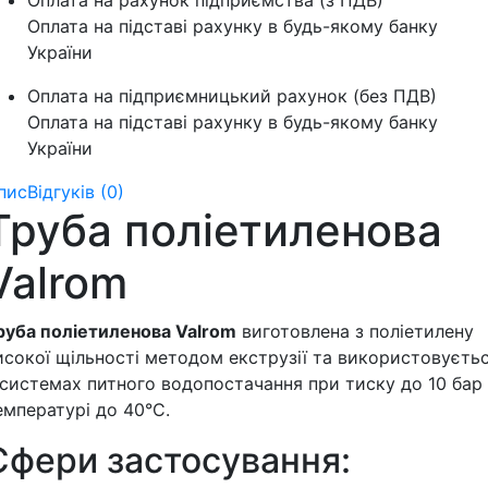
Оплата на рахунок підприємства (з ПДВ)
Оплата на підставі рахунку в будь-якому банку
України
Оплата на підприємницький рахунок (без ПДВ)
Оплата на підставі рахунку в будь-якому банку
України
пис
Відгуків (0)
Труба поліетиленова
Valrom
руба поліетиленова Valrom
виготовлена з поліетилену
исокої щільності методом екструзії та використовуєть
 системах питного водопостачання при тиску до 10 бар 
емпературі до 40°C.
Сфери застосування: