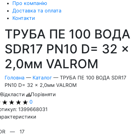
Про компанію
Доставка та оплата
Контакти
ТРУБА ПЕ 100 ВОДА
SDR17 PN10 D= 32 x
2,0мм VALROM
Головна
—
Каталог
—
ТРУБА ПЕ 100 ВОДА SDR17
PN10 D= 32 x 2,0мм VALROM
Відкласти
Порівняти
0
ртикул: 1399668031
арактеристики
SDR —
17