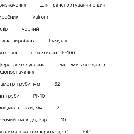
ризначення —
для транспортування рідин
иробник —
Valrom
олір —
чорний
раїна виробник —
Румунія
атеріал —
поліетилен ПЕ-100
фера застосування —
системи холодного
одопостачання
іаметр труби, мм —
32
ип труби —
PN10
овщина стінки, мм —
2
обочий тиск до, бар —
10
аксимальна температура,° C —
+40