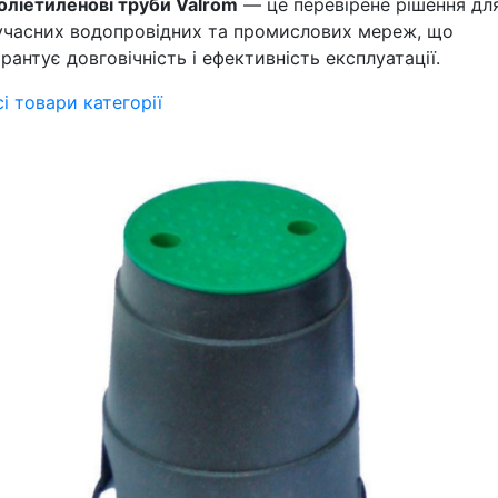
оліетиленові труби Valrom
— це перевірене рішення дл
учасних водопровідних та промислових мереж, що
арантує довговічність і ефективність експлуатації.
сі товари категорії