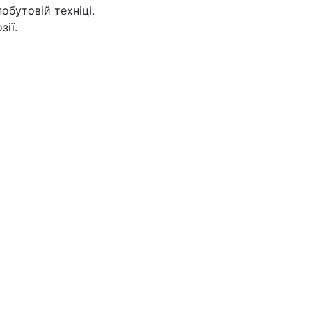
обутовій техніці.
ії.