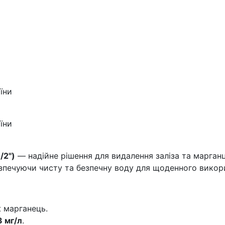
їни
їни
/2")
— надійне рішення для видалення заліза та марганц
зпечуючи чисту та безпечну воду для щоденного викор
ж марганець.
3 мг/л
.