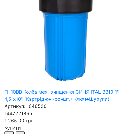
FH10BB Колба мех. очищення СИНЯ ITAL BB10 1"
4,5"х10" (Картрідж+Кроншт.+Ключ+Шурупи)
Артикул: 1046520
1447221865
1 265.00 грн.
Купити