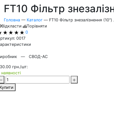
FT10 Фільтр знезаліз
Головна
—
Каталог
—
FT10 Фільтр знезалізнення (10")
Відкласти
Порівняти
0
ртикул: 0017
арактеристики
Виробник —
СВОД-АС
30.00 грн./шт:
 наявності
Купити