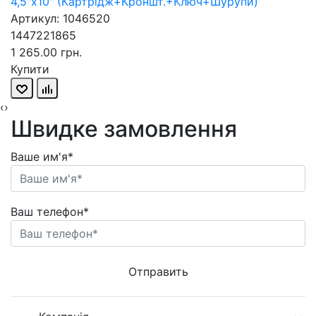
4,5"х10" (Картрідж+Кроншт.+Ключ+Шурупи)
Артикул: 1046520
1447221865
1 265.00 грн.
Купити
‹
›
Швидке замовлення
Ваше им'я*
Ваш телефон*