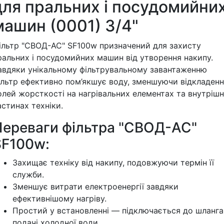
для пральних і посудомийни
машин (0001) 3/4"
ільтр "СВОД-АС" SF100w призначений для захисту
ральних і посудомийних машин від утворення накипу.
авдяки унікальному фільтрувальному завантаженню
ільтр ефективно пом’якшує воду, зменшуючи відкладен
олей жорсткості на нагрівальних елементах та внутрішн
астинах техніки.
Переваги фільтра "СВОД-АС"
SF100w:
Захищає техніку від накипу, подовжуючи термін її
служби.
Зменшує витрати електроенергії завдяки
ефективнішому нагріву.
Простий у встановленні — підключається до шланга
подачі холодної води.