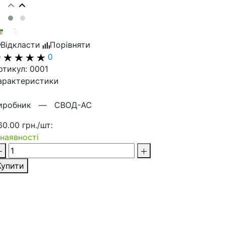
Відкласти
Порівняти
0
ртикул: 0001
арактеристики
иробник —
СВОД-АС
60.00 грн./шт:
 наявності
Купити