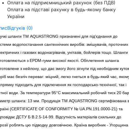
Оплата на підприємницький рахунок (без ПДВ)
Оплата на підставі рахунку в будь-якому банку
України
пис
Відгуків (0)
учкі шланги ТМ AQUASTRONG призначені для під'єднання до
стеми водопостачання сантехнічних виробів: змішувачів, проточних
ектричних і газових водонагрівачів, унітазів, бойлерів тощо. Шланги
готовляються з EPDM-гуми високої якості. Обплетення шланга
готовлене з нейлону, що дає змогу його зігнути під необхідним куто
ріб має безліч переваг: міцний, легко гнеться в будь-який час, яком
прямку підходить для підключення як господарсько-технічної, так і
тної води. За температури 95°C максимальний робочий тиск 20 бар
аметр шланга: 13 мм. Продукція ТМ AQUASTRONG сертифікована 
країні (CERTIFICATE OF CONFORMITY № UA.PN.191.0000-21) та
дповідає ДСТУ Б В.2.5-14-99. Відсутність матеріалів схильних до
розії роблять цю підводку довговічною. Країна виробник - Угорщина