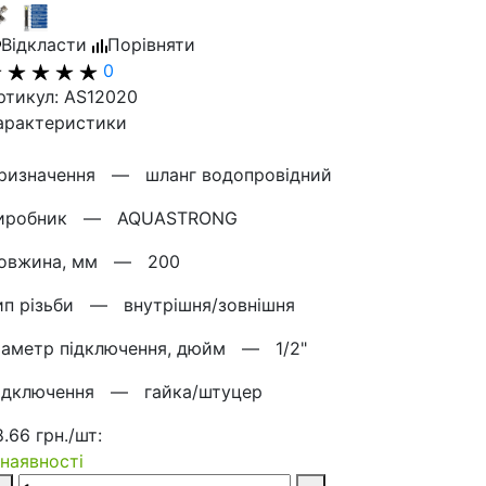
Відкласти
Порівняти
0
ртикул: AS12020
арактеристики
ризначення —
шланг водопровідний
иробник —
AQUASTRONG
овжина, мм —
200
ип різьби —
внутрішня/зовнішня
іаметр підключення, дюйм —
1/2"
ідключення —
гайка/штуцер
8.66 грн./шт:
 наявності