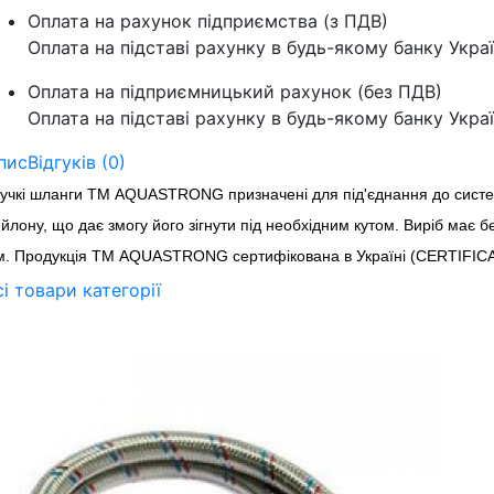
Оплата на рахунок підприємства (з ПДВ)
Оплата на підставі рахунку в будь-якому банку Укра
Оплата на підприємницький рахунок (без ПДВ)
Оплата на підставі рахунку в будь-якому банку Укра
пис
Відгуків (0)
учкі шланги ТМ AQUASTRONG призначені для під'єднання до системи 
йлону, що дає змогу його зігнути під необхідним кутом. Виріб має б
. Продукція ТМ AQUASTRONG сертифікована в Україні (CERTIFICATE
сі товари категорії