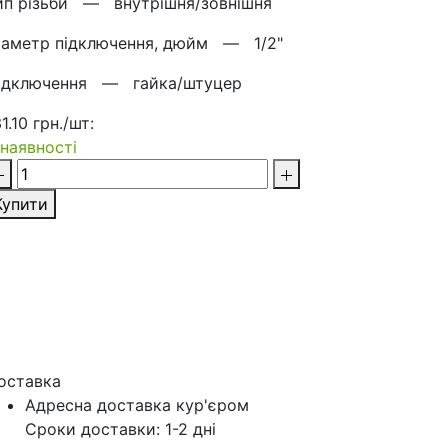
ип різьби —
внутрішня/зовнішня
іаметр підключення, дюйм —
1/2"
ідключення —
гайка/штуцер
1.10 грн./шт:
 наявності
Купити
оставка
Адресна доставка кур'‎єром
Сроки доставки: 1-2 дні