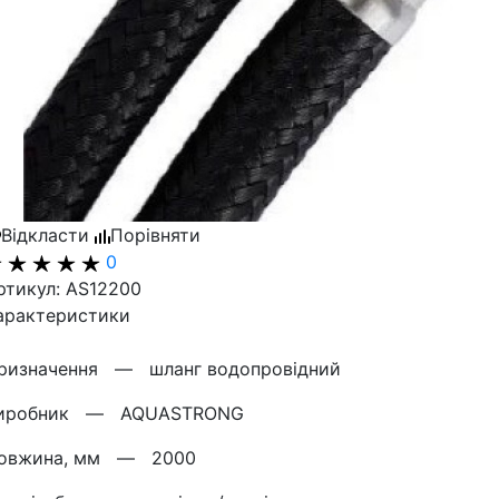
Відкласти
Порівняти
0
ртикул: AS12200
арактеристики
ризначення —
шланг водопровідний
иробник —
AQUASTRONG
овжина, мм —
2000