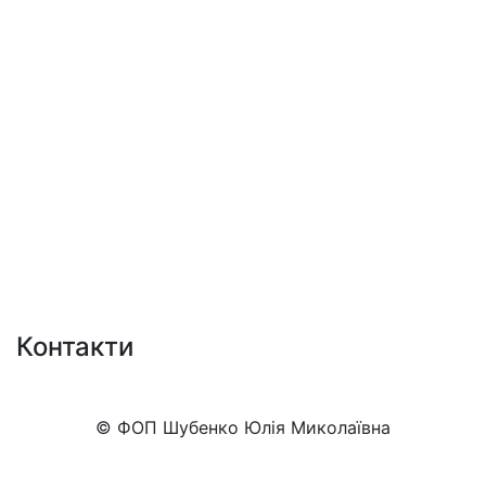
Контакти
+38 (050)777-XX-XX
Показати номер
© ФОП Шубенко Юлія Миколаївна