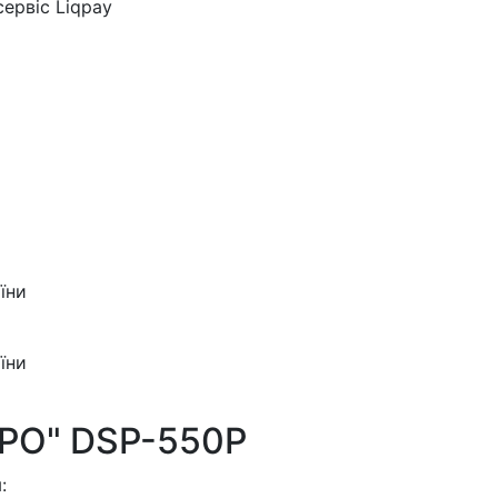
ервіс Liqpay
їни
їни
PO" DSP-550P
: