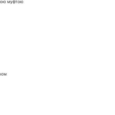
стою муфтою
ром