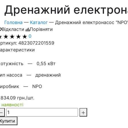
Дренажний електрона
Головна
—
Каталог
—
Дренажний електронасос "NPO"
Відкласти
Порівняти
0
ртикул: 4823072201559
арактеристики
Потужнiсть —
0,55 кВт
Тип насоса —
дренажний
Виробник —
NPO
 834.09 грн./шт.
 наявності
Купити