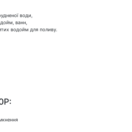
рудненої води,
дойм, ванн,
ритих водойм для поливу.
0P:
мкнення