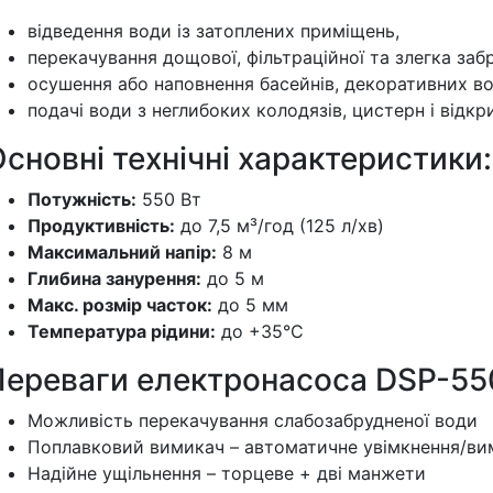
відведення води із затоплених приміщень,
перекачування дощової, фільтраційної та злегка заб
осушення або наповнення басейнів, декоративних во
подачі води з неглибоких колодязів, цистерн і відк
сновні технічні характеристики:
Потужність:
550 Вт
Продуктивність:
до 7,5 м³/год (125 л/хв)
Максимальний напір:
8 м
Глибина занурення:
до 5 м
Макс. розмір часток:
до 5 мм
Температура рідини:
до +35°C
Переваги електронасоса DSP-55
Можливість перекачування слабозабрудненої води
Поплавковий вимикач – автоматичне увімкнення/ви
Надійне ущільнення – торцеве + дві манжети