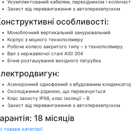
Укомплектований кабелем, перехідником і колінча
Захист від перевантаження з автоперезапуском
онструктивні особливості:
Моноблочний вертикальний занурювальний
Корпус з міцного технополімеру
Робоче колесо закритого типу – з технополімеру
Вал з нержавіючої сталі AISI 304
Бічне розташування вихідного патрубка
Електродвигун:
Асинхронний однофазний з вбудованим конденсато
Охолодження рідиною, що перекачується
Клас захисту IPX8, клас ізоляції – B
Захист від перевантаження з автоперезапуском
арантія: 18 місяців
сі товари категорії