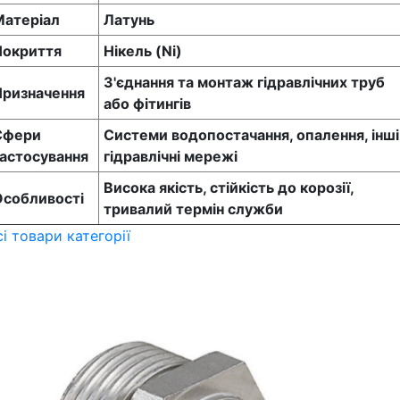
Матеріал
Латунь
Покриття
Нікель (Ni)
З'єднання та монтаж гідравлічних труб
Призначення
або фітингів
Сфери
Системи водопостачання, опалення, інші
астосування
гідравлічні мережі
Висока якість, стійкість до корозії,
Особливості
тривалий термін служби
сі товари категорії