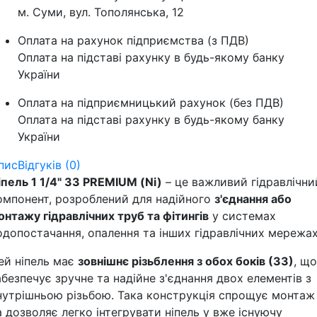
м. Суми, вул. Тополянська, 12
Оплата на рахунок підприємства (з ПДВ)
Оплата на підставі рахунку в будь-якому банку
України
Оплата на підприємницький рахунок (без ПДВ)
Оплата на підставі рахунку в будь-якому банку
України
пис
Відгуків (0)
іпель 1 1/4" ЗЗ PREMIUM (Ni)
– це важливий гідравлічни
омпонент, розроблений для надійного
з'єднання або
онтажу гідравлічних труб та фітингів
у системах
одопостачання, опалення та інших гідравлічних мережах
ей ніпель має
зовнішнє різьблення з обох боків (ЗЗ)
, що
абезпечує зручне та надійне з'єднання двох елементів з
нутрішньою різьбою. Така конструкція спрощує монтаж
а дозволяє легко інтегрувати ніпель у вже існуючу