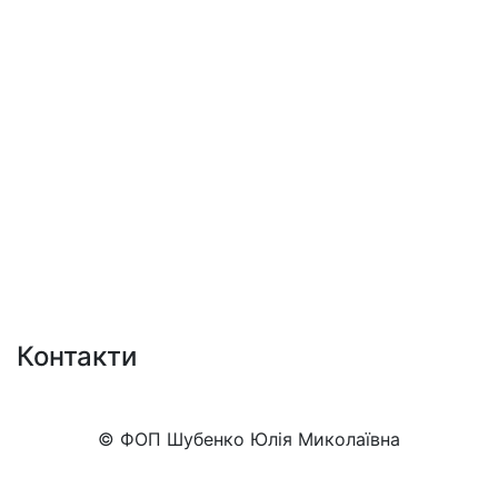
Контакти
+38 (050)777-XX-XX
Показати номер
© ФОП Шубенко Юлія Миколаївна