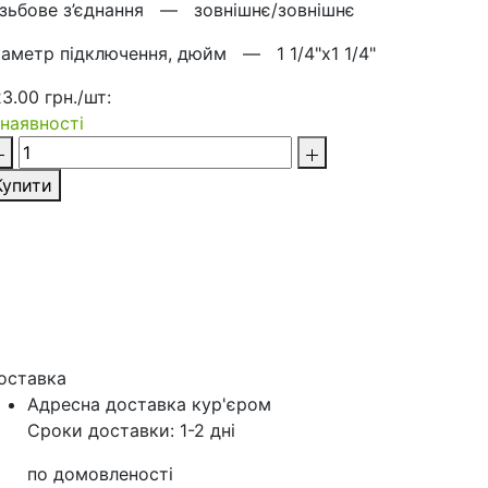
ізьбове з’єднання —
зовнішнє/зовнішнє
іаметр підключення, дюйм —
1 1/4"х1 1/4"
23.00 грн./шт:
 наявності
Купити
оставка
Адресна доставка кур'‎єром
Сроки доставки: 1-2 дні
по домовленості