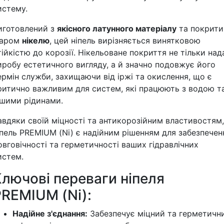
истему.
иготовлений з
якісного латунного матеріалу
та покрити
аром
нікелю
, цей ніпель вирізняється винятковою
тійкістю до корозії. Нікельоване покриття не тільки над
иробу естетичного вигляду, а й значно подовжує його
ермін служби, захищаючи від іржі та окислення, що є
ритично важливим для систем, які працюють з водою т
ншими рідинами.
авдяки своїй міцності та антикорозійним властивостям,
іпель PREMIUM (Ni) є надійним рішенням для забезпечен
овговічності та герметичності ваших гідравлічних
истем.
лючові переваги ніпеля
PREMIUM (Ni):
Надійне з'єднання:
Забезпечує міцний та герметичн