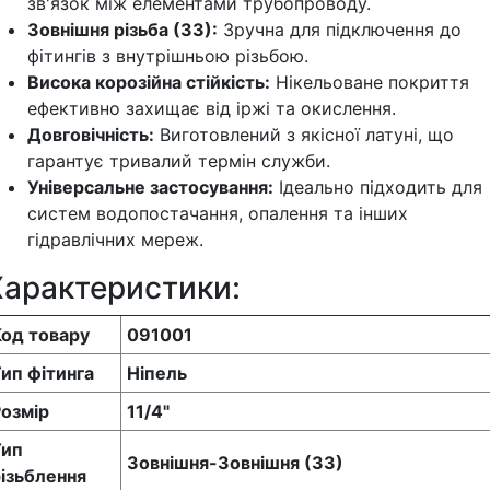
зв'язок між елементами трубопроводу.
Зовнішня різьба (ЗЗ):
Зручна для підключення до
фітингів з внутрішньою різьбою.
Висока корозійна стійкість:
Нікельоване покриття
ефективно захищає від іржі та окислення.
Довговічність:
Виготовлений з якісної латуні, що
гарантує тривалий термін служби.
Універсальне застосування:
Ідеально підходить для
систем водопостачання, опалення та інших
гідравлічних мереж.
Характеристики:
Код товару
091001
ип фітинга
Ніпель
озмір
11/4"
Тип
Зовнішня-Зовнішня (ЗЗ)
ізьблення