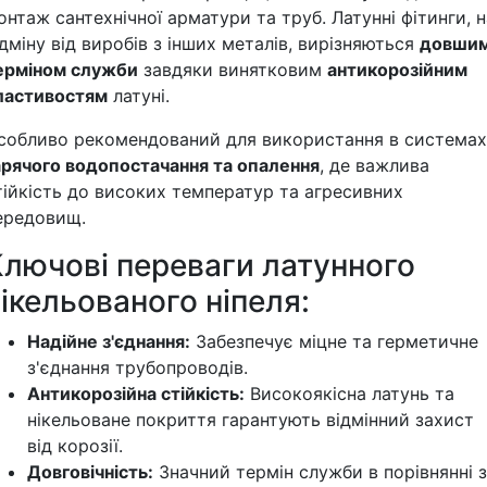
онтаж сантехнічної арматури та труб. Латунні фітинги, н
ідміну від виробів з інших металів, вирізняються
довши
ерміном служби
завдяки винятковим
антикорозійним
ластивостям
латуні.
собливо рекомендований для використання в системах
арячого водопостачання та опалення
, де важлива
тійкість до високих температур та агресивних
ередовищ.
Ключові переваги латунного
ікельованого ніпеля:
Надійне з'єднання:
Забезпечує міцне та герметичне
з'єднання трубопроводів.
Антикорозійна стійкість:
Високоякісна латунь та
нікельоване покриття гарантують відмінний захист
від корозії.
Довговічність:
Значний термін служби в порівнянні з