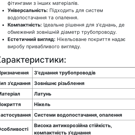
фітингами з інших матеріалів.
Універсальність:
Підходить для систем
водопостачання та опалення.
Компактність:
Ідеальне рішення для з'єднань, де
обмежений зовнішній діаметр трубопроводу.
Естетичний вигляд:
Нікельоване покриття надає
виробу привабливого вигляду.
Характеристики:
Призначення
З'єднання трубопроводів
ип з'єднання
Зовнішнє різьблення
Матеріал
Латунь
Покриття
Нікель
Застосування
Системи водопостачання, опалення
Висока антикорозійна стійкість,
Особливості
компактність з'єднання