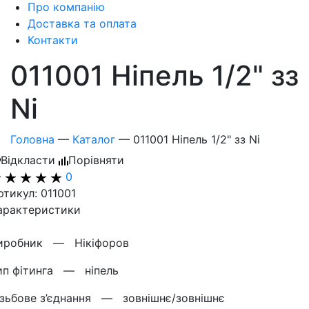
Про компанію
Доставка та оплата
Контакти
011001 Ніпель 1/2" зз
Ni
Головна
—
Каталог
—
011001 Ніпель 1/2" зз Ni
Відкласти
Порівняти
0
ртикул: 011001
арактеристики
иробник —
Нікіфоров
ип фітинга —
ніпель
ізьбове з’єднання —
зовнішнє/зовнішнє