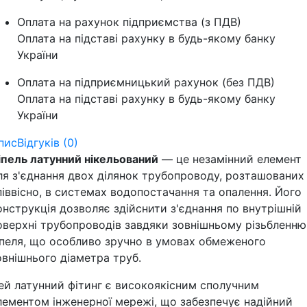
Оплата на рахунок підприємства (з ПДВ)
Оплата на підставі рахунку в будь-якому банку
України
Оплата на підприємницький рахунок (без ПДВ)
Оплата на підставі рахунку в будь-якому банку
України
пис
Відгуків (0)
іпель латунний нікельований
— це незамінний елемент
ля з'єднання двох ділянок трубопроводу, розташованих
піввісно, в системах водопостачання та опалення. Його
онструкція дозволяє здійснити з'єднання по внутрішній
оверхні трубопроводів завдяки зовнішньому різьбленню
іпеля, що особливо зручно в умовах обмеженого
овнішнього діаметра труб.
ей латунний фітинг є високоякісним сполучним
лементом інженерної мережі, що забезпечує надійний