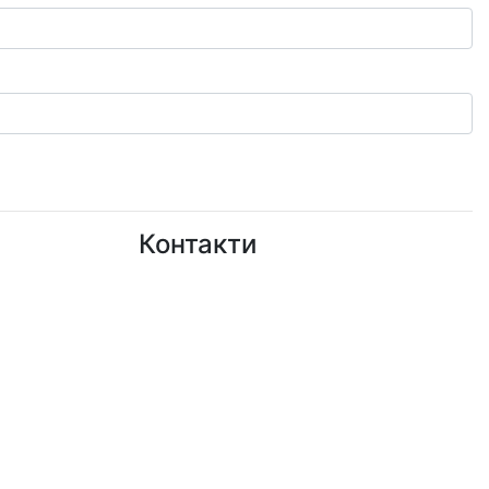
Контакти
+38 (050)777-XX-XX
Показати номер