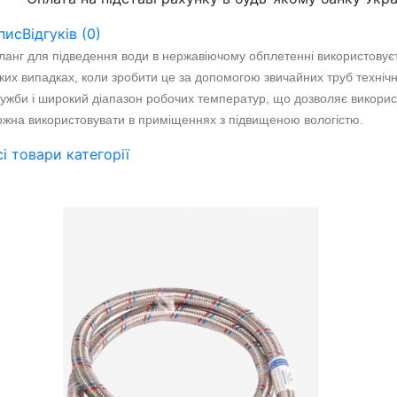
пис
Відгуків (0)
анг для підведення води в нержавіючому обплетенні використовуєть
ких випадках, коли зробити це за допомогою звичайних труб техніч
ужби і широкий діапазон робочих температур, що дозволяє використ
жна використовувати в приміщеннях з підвищеною вологістю.
сі товари категорії