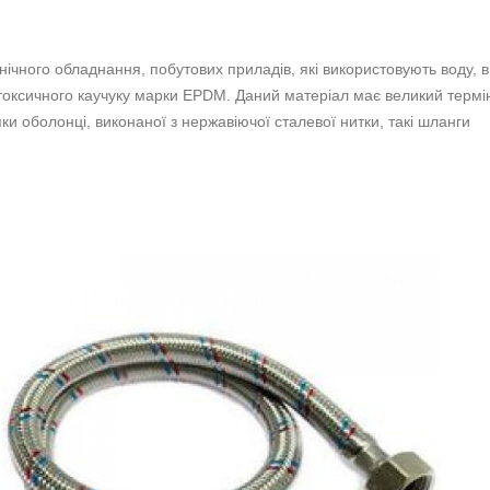
чного обладнання, побутових приладів, які використовують воду, в
етоксичного каучуку марки EPDM. Даний матеріал має великий термі
и оболонці, виконаної з нержавіючої сталевої нитки, такі шланги