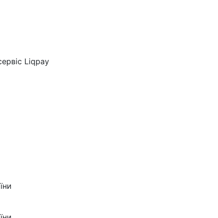
ервіс Liqpay
їни
їни