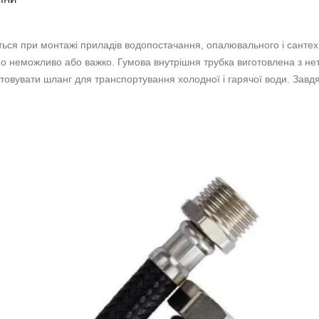
ся при монтажі приладів водопостачання, опалювального і сантехні
но неможливо або важко. Гумова внутрішня трубка виготовлена ​​з н
овувати шланг для транспортування холодної і гарячої води. Завдяк