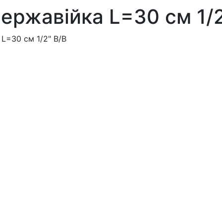
ержавійка L=30 см 1/2
L=30 см 1/2" В/В