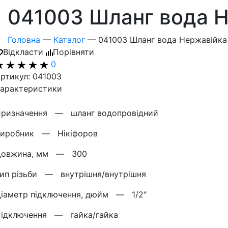
041003 Шланг вода Н
Головна
—
Каталог
—
041003 Шланг вода Нержавійка 
Відкласти
Порівняти
0
ртикул: 041003
арактеристики
Призначення —
шланг водопровідний
Виробник —
Нікіфоров
Довжина, мм —
300
Тип різьби —
внутрішня/внутрішня
іаметр підключення, дюйм —
1/2"
Підключення —
гайка/гайка