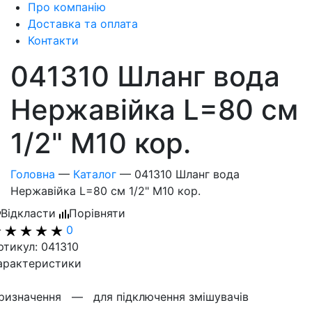
Про компанію
Доставка та оплата
Контакти
041310 Шланг вода
Нержавійка L=80 см
1/2" М10 кор.
Головна
—
Каталог
—
041310 Шланг вода
Нержавійка L=80 см 1/2" М10 кор.
Відкласти
Порівняти
0
ртикул: 041310
арактеристики
ризначення —
для підключення змішувачів