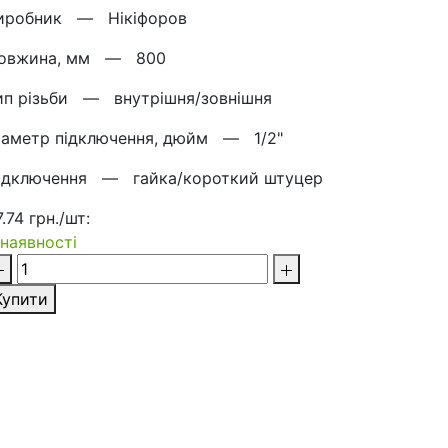
иробник —
Нікіфоров
овжина, мм —
800
ип різьби —
внутрішня/зовнішня
іаметр підключення, дюйм —
1/2"
ідключення —
гайка/короткий штуцер
.74 грн./шт:
 наявності
Купити