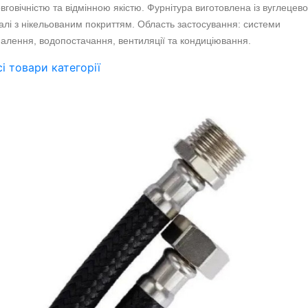
вговічністю та відмінною якістю. Фурнітура виготовлена ​​із вуглецево
алі з нікельованим покриттям. Область застосування: системи
алення, водопостачання, вентиляції та кондиціювання.
сі товари категорії