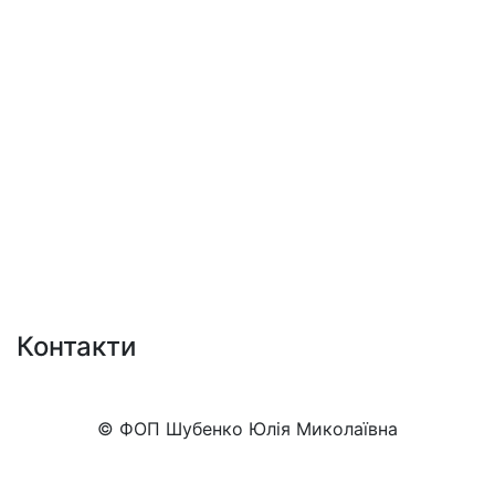
Контакти
+38 (050)777-XX-XX
Показати номер
© ФОП Шубенко Юлія Миколаївна