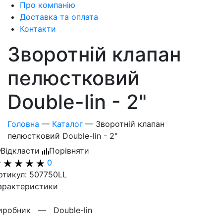
Про компанію
Доставка та оплата
Контакти
Зворотній клапан
пелюстковий
Double-lin - 2"
Головна
—
Каталог
—
Зворотній клапан
пелюстковий Double-lin - 2"
Відкласти
Порівняти
0
ртикул: 507750LL
арактеристики
иробник —
Double-lin