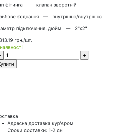
ип фітинга —
клапан зворотній
ізьбове з’єднання —
внутрішнє/внутрішнє
іаметр підключення, дюйм —
2"х2"
313.19 грн./шт.
 наявності
Купити
оставка
Адресна доставка кур'‎єром
Сроки доставки: 1-2 дні