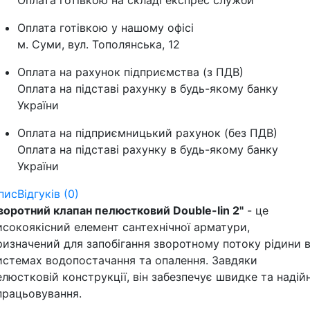
Оплата готівкою на складі експрес служби
Оплата готівкою у нашому офісі
м. Суми, вул. Тополянська, 12
Оплата на рахунок підприємства (з ПДВ)
Оплата на підставі рахунку в будь-якому банку
України
Оплата на підприємницький рахунок (без ПДВ)
Оплата на підставі рахунку в будь-якому банку
України
пис
Відгуків (0)
воротний клапан пелюстковий Double-lin 2"
- це
исокоякісний елемент сантехнічної арматури,
ризначений для запобігання зворотному потоку рідини 
истемах водопостачання та опалення. Завдяки
елюстковій конструкції, він забезпечує швидке та надій
працьовування.