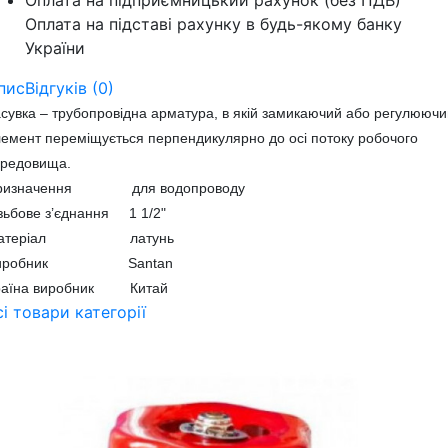
Оплата на підприємницький рахунок (без ПДВ)
Оплата на підставі рахунку в будь-якому банку
України
пис
Відгуків (0)
сувка – трубопровідна арматура, в якій замикаючий або регулюючи
емент переміщується перпендикулярно до осі потоку робочого
ередовища.
ризначення для водопроводу
зьбове з’єднання 1 1/2"
атеріал латунь
иробник Santan
раїна виробник Китай
сі товари категорії