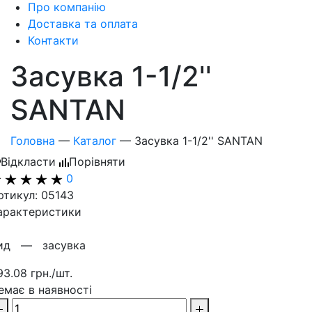
Про компанію
Доставка та оплата
Контакти
Засувка 1-1/2''
SANTAN
Головна
—
Каталог
—
Засувка 1-1/2'' SANTAN
Відкласти
Порівняти
0
ртикул: 05143
арактеристики
Вид —
засувка
93.08 грн./шт.
емає в наявності