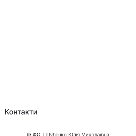
Контакти
+38 (050)777-XX-XX
Показати номер
© ФОП Шубенко Юлія Миколаївна