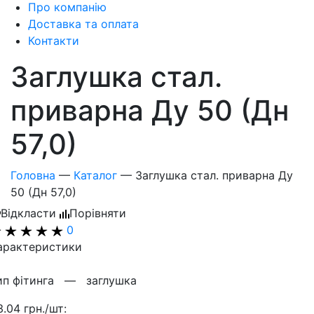
Про компанію
Доставка та оплата
Контакти
Заглушка стал.
приварна Ду 50 (Дн
57,0)
Головна
—
Каталог
—
Заглушка стал. приварна Ду
50 (Дн 57,0)
Відкласти
Порівняти
0
арактеристики
ип фітинга —
заглушка
3.04 грн./шт: