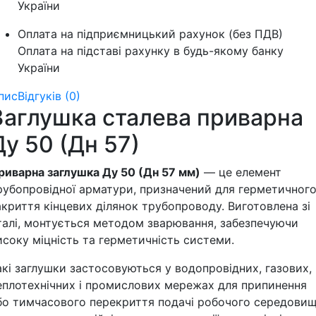
України
Оплата на підприємницький рахунок (без ПДВ)
Оплата на підставі рахунку в будь-якому банку
України
пис
Відгуків (0)
Заглушка сталева приварна
Ду 50 (Дн 57)
риварна заглушка Ду 50 (Дн 57 мм)
— це елемент
рубопровідної арматури, призначений для герметичног
акриття кінцевих ділянок трубопроводу. Виготовлена зі
талі, монтується методом зварювання, забезпечуючи
исоку міцність та герметичність системи.
акі заглушки застосовуються у водопровідних, газових,
еплотехнічних і промислових мережах для припинення
бо тимчасового перекриття подачі робочого середовищ