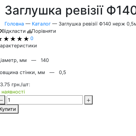
Заглушка ревізії Ф14
Головна
—
Каталог
—
Заглушка ревізії Ф140 нерж 0,5
Відкласти
Порівняти
0
арактеристики
Діаметр, мм —
140
Товщина стінки, мм —
0,5
3.75 грн./шт:
 наявності
Купити