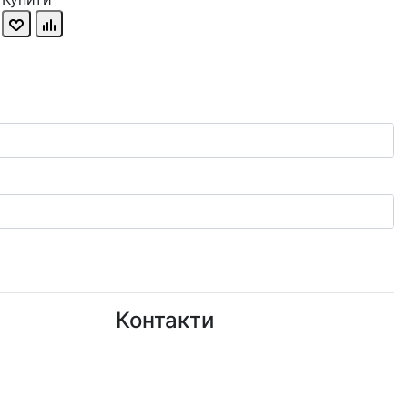
Контакти
+38 (050)777-XX-XX
Показати номер