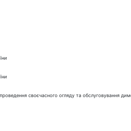
їни
їни
і проведення своєчасного огляду та обслуговування дим