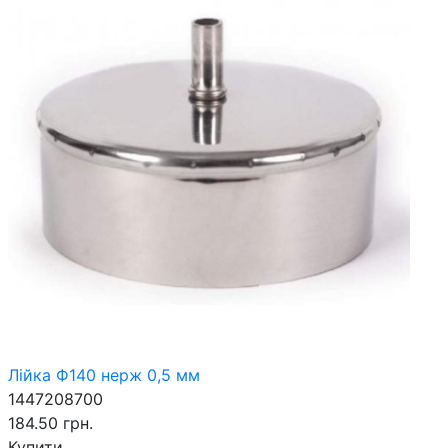
Лійка Ф140 нерж 0,5 мм
1447208700
184.50 грн.
Купити