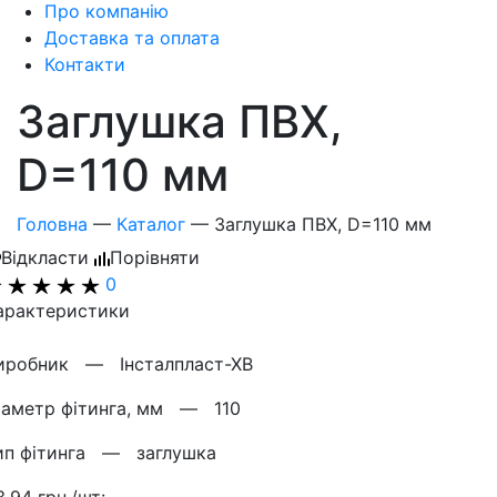
Про компанію
Доставка та оплата
Контакти
Заглушка ПВХ,
D=110 мм
Головна
—
Каталог
—
Заглушка ПВХ, D=110 мм
Відкласти
Порівняти
0
арактеристики
иробник —
Інсталпласт-ХВ
іаметр фітинга, мм —
110
ип фітинга —
заглушка