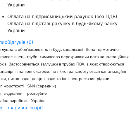
України
Оплата на підприємницький рахунок (без ПДВ)
Оплата на підставі рахунку в будь-якому банку
України
пис
Відгуків (0)
аглушка
є обов'язковою для будь каналізації. Вона герметично
криває кінець труби, тимчасово перекриваючи потік каналізаційних
оків. Застосовуються заглушки в трубах ПВХ, з яких створюються
знапірні і напірні системи, по яких транспортуються каналізаційні
оки, питна вода, дощові води та інші неагресівние рідини.
п жорсткості SN4 (середній)
ип з’єднання розтрубне
аїна виробник Україна
сі товари категорії