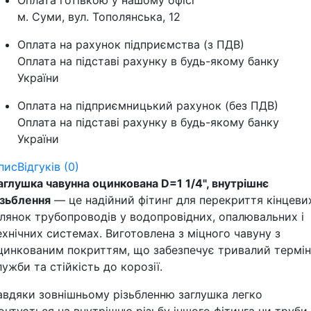
Оплата готівкою у нашому офісі
м. Суми, вул. Тополянська, 12
Оплата на рахунок підприємства (з ПДВ)
Оплата на підставі рахунку в будь-якому банку
України
Оплата на підприємницький рахунок (без ПДВ)
Оплата на підставі рахунку в будь-якому банку
України
пис
Відгуків (0)
аглушка чавунна оцинкована D=1 1/4", внутрішнє
ізьблення
— це надійний фітинг для перекриття кінцеви
ілянок трубопроводів у водопровідних, опалювальних і
ехнічних системах. Виготовлена з міцного чавуну з
цинкованим покриттям, що забезпечує тривалий термін
лужби та стійкість до корозії.
авдяки зовнішньому різьбленню заглушка легко