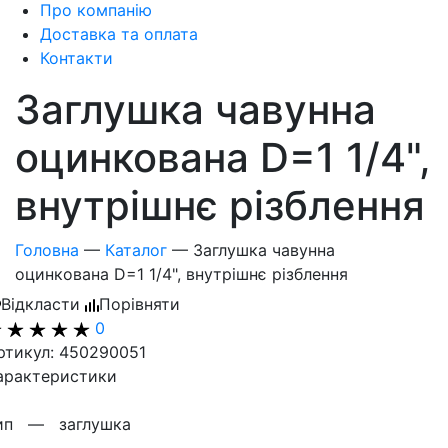
Про компанію
Доставка та оплата
Контакти
Заглушка чавунна
оцинкована D=1 1/4",
внутрішнє різблення
Головна
—
Каталог
—
Заглушка чавунна
оцинкована D=1 1/4", внутрішнє різблення
Відкласти
Порівняти
0
ртикул: 450290051
арактеристики
ип —
заглушка