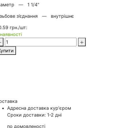
іаметр —
1 1/4"
ізьбове з’єднання —
внутрішнє
0.59 грн./шт:
 наявності
Купити
оставка
Адресна доставка кур'‎єром
Сроки доставки: 1-2 дні
по домовленості