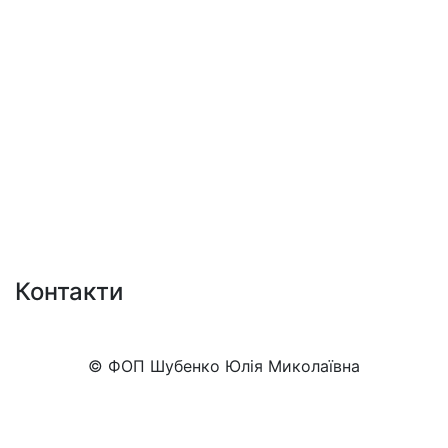
Контакти
+38 (050)777-XX-XX
Показати номер
© ФОП Шубенко Юлія Миколаївна