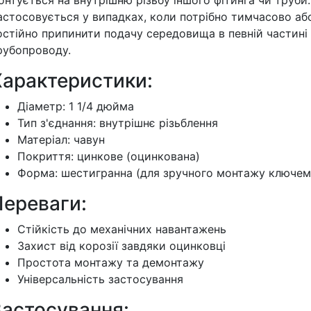
онтується на внутрішню різьбу іншого фітинга чи труби.
астосовується у випадках, коли потрібно тимчасово аб
остійно припинити подачу середовища в певній частині
рубопроводу.
Характеристики:
Діаметр: 1 1/4 дюйма
Тип з'єднання: внутрішнє різьблення
Матеріал: чавун
Покриття: цинкове (оцинкована)
Форма: шестигранна (для зручного монтажу ключем
Переваги:
Стійкість до механічних навантажень
Захист від корозії завдяки оцинковці
Простота монтажу та демонтажу
Універсальність застосування
Застосування: