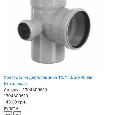
Хрестовина двоплощинна 110/110/50/90 лів
Інсталпласт
Артикул: 1394809510
1394809510
143.99 грн.
Купити