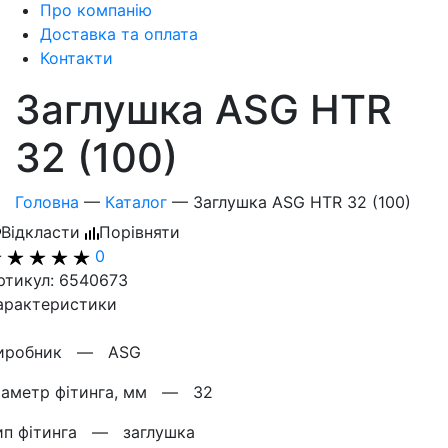
Про компанію
Доставка та оплата
Контакти
Заглушка ASG HTR
32 (100)
Головна
—
Каталог
—
Заглушка ASG HTR 32 (100)
Відкласти
Порівняти
0
ртикул: 6540673
арактеристики
иробник —
ASG
іаметр фітинга, мм —
32
ип фітинга —
заглушка