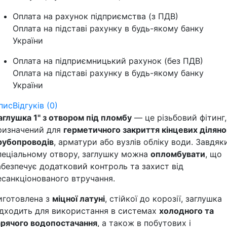
Оплата на рахунок підприємства (з ПДВ)
Оплата на підставі рахунку в будь-якому банку
України
Оплата на підприємницький рахунок (без ПДВ)
Оплата на підставі рахунку в будь-якому банку
України
пис
Відгуків (0)
аглушка 1" з отвором під пломбу
— це різьбовий фітинг,
ризначений для
герметичного закриття кінцевих діляно
рубопроводів
, арматури або вузлів обліку води. Завдяк
пеціальному отвору, заглушку можна
опломбувати
, що
абезпечує додатковий контроль та захист від
есанкціонованого втручання.
иготовлена з
міцної латуні
, стійкої до корозії, заглушка
ідходить для використання в системах
холодного та
арячого водопостачання
, а також в побутових і