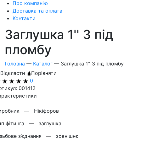
Про компанію
Доставка та оплата
Контакти
Заглушка 1'' З під
пломбу
Головна
—
Каталог
—
Заглушка 1'' З під пломбу
Відкласти
Порівняти
0
ртикул: 001412
арактеристики
иробник —
Нікіфоров
ип фітинга —
заглушка
ізьбове з’єднання —
зовнішнє