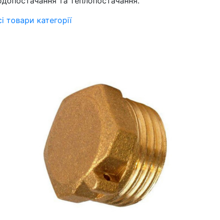
одопостачання та теплопостачання.
сі товари категорії