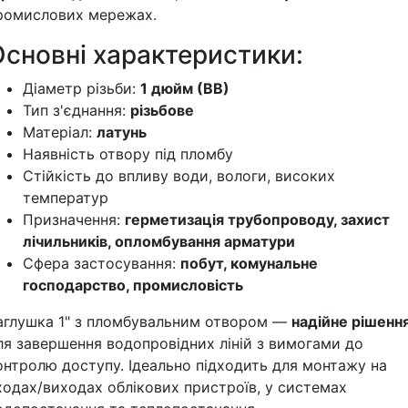
ромислових мережах.
Основні характеристики:
Діаметр різьби:
1 дюйм (ВВ)
Тип з'єднання:
різьбове
Матеріал:
латунь
Наявність отвору під пломбу
Стійкість до впливу води, вологи, високих
температур
Призначення:
герметизація трубопроводу, захист
лічильників, опломбування арматури
Сфера застосування:
побут, комунальне
господарство, промисловість
аглушка 1" з пломбувальним отвором —
надійне рішенн
ля завершення водопровідних ліній з вимогами до
онтролю доступу. Ідеально підходить для монтажу на
ходах/виходах облікових пристроїв, у системах