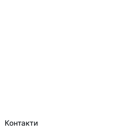
Контакти
+38 (050)777-XX-XX