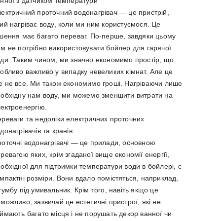
нної з датчиком температури
ектричний проточний водонагрівач — це пристрій,
ий нагріває воду, коли ми ним користуємося. Це
шення має багато переваг. По-перше, завдяки цьому
м не потрібно використовувати бойлер для гарячої
ди. Таким чином, ми значно економимо простір, що
обливо важливо у випадку невеликих кімнат. Але це
 не все. Ми також економимо гроші. Нагріваючи лише
обхідну нам воду, ми можемо зменшити витрати на
лектроенергію.
реваги та недоліки електричних проточних
донагрівачів та кранів
оточні водонагрівачі — це прилади, основною
ревагою яких, крім згаданої вище економії енергії,
обхідної для підтримки температури води в бойлері, є
мпактні розміри. Вони вдало помістяться, наприклад,
тумбу під умивальник. Крім того, навіть якщо це
можливо, зазвичай це естетичні пристрої, які не
ймають багато місця і не порушать декор ванної чи