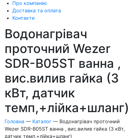
Про компанію
Доставка та оплата
Контакти
Водонагрівач
проточний Wezer
SDR-B05ST ванна ,
вис.вилив гайка (3
кВт, датчик
темп,+лійка+шланг)
Головна
—
Каталог
—
Водонагрівач проточний
Wezer SDR-B05ST ванна , вис.вилив гайка (3 кВт,
датчик темп,+лійка+шланг)