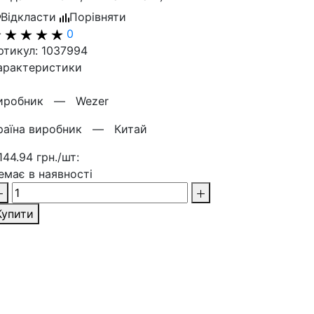
Відкласти
Порівняти
0
ртикул: 1037994
арактеристики
иробник —
Wezer
раїна виробник —
Китай
 144.94 грн./шт:
емає в наявності
Купити