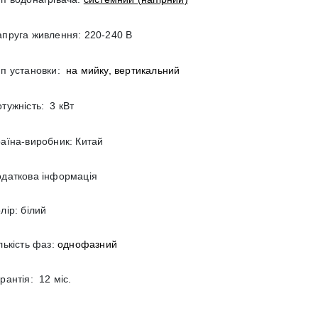
пруга живлення: 220-240 В
п установки:
на мийку,
вертикальний
тужність:
3 кВт
аїна-виробник: Китай
одаткова інформація
лір: білий
лькість фаз:
однофазний
рантія:
12 міс.