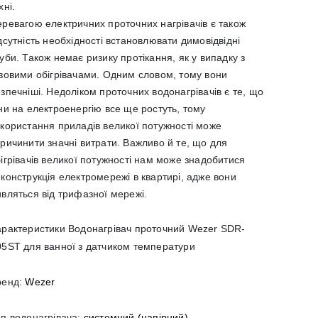
хні.
ревагою електричних проточних нагрівачів є також
дсутність необхідності встановлювати димовідвідні
уби. Також немає ризику протікання, як у випадку з
зовими обігрівачами. Одним словом, тому вони
зпечніші. Недоліком проточних водонагрівачів є те, що
ни на електроенергію все ще ростуть, тому
користання приладів великої потужності може
ричинити значні витрати. Важливо й те, що для
ігрівачів великої потужності нам може знадобитися
конструкція електромережі в квартирі, адже вони
вляться від трифазної мережі.
арактеристик
и Водонагрівач проточний Wezer SDR-
05ST для ванно
ї з датчиком температури
ренд:
Wezer
п водонагрівача:
системний (напірний)