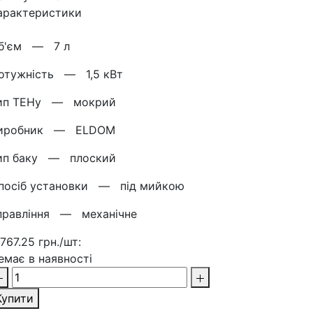
арактеристики
б'єм —
7 л
отужнiсть —
1,5 кВт
ип ТЕНу —
мокрий
иробник —
ELDOM
ип баку —
плоский
посіб установки —
під мийкою
правління —
механічне
 767.25 грн./шт:
емає в наявності
Купити