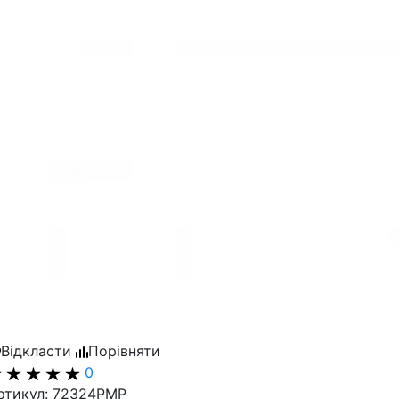
Відкласти
Порівняти
0
ртикул: 72324PMP