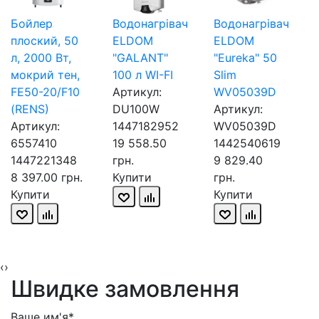
Бойлер
Водонагрівач
Водонагрівач
плоский, 50
ELDOM
ELDOM
л, 2000 Вт,
"GALANT"
"Eureka" 50
мокрий тен,
100 л WI-FI
Slim
FE50-20/F10
Артикул:
WV05039D
(RENS)
DU100W
Артикул:
Артикул:
1447182952
WV05039D
6557410
19 558.50
1442540619
1447221348
грн.
9 829.40
8 397.00 грн.
Купити
грн.
Купити
Купити
‹
›
Швидке замовлення
Ваше им'я*