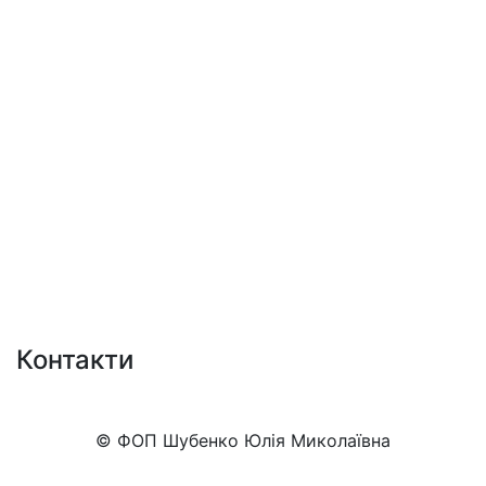
Контакти
+38 (050)777-XX-XX
Показати номер
© ФОП Шубенко Юлія Миколаївна