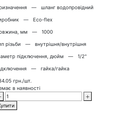
ризначення —
шланг водопровідний
иробник —
Eco-flex
овжина, мм —
1000
ип різьби —
внутрішня/внутрішня
іаметр підключення, дюйм —
1/2"
ідключення —
гайка/гайка
84.05 грн./шт.
емає в наявності
Купити