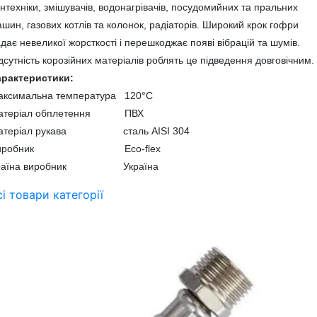
нтехніки, змішувачів, водонагрівачів, посудомийних та пральних
шин, газових котлів та колонок, радіаторів. Широкий крок гофри
дає невеликої жорсткості і перешкоджає появі вібрацій та шумів.
дсутність корозійних матеріалів роблять це підведення довговічним.
арактеристики:
аксимальна температура 120°С
атеріал обплетення ПВХ
атеріал рукава сталь AISI 304
иробник Eco-flex
раїна виробник Україна
сі товари категорії