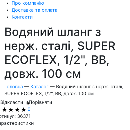
Про компанію
Доставка та оплата
Контакти
Водяний шланг з
нерж. сталі, SUPER
ECOFLEX, 1/2", ВВ,
довж. 100 см
Головна
—
Каталог
—
Водяний шланг з нерж. сталі,
SUPER ECOFLEX, 1/2", ВВ, довж. 100 см
Відкласти
Порівняти
0
ртикул: 36371
арактеристики