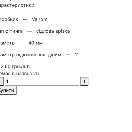
арактеристики
иробник —
Valrom
ип фітинга —
сідлова врізка
іаметр —
40 мм
іаметр підключення, дюйм —
1"
22.60 грн./шт:
емає в наявності
Купити