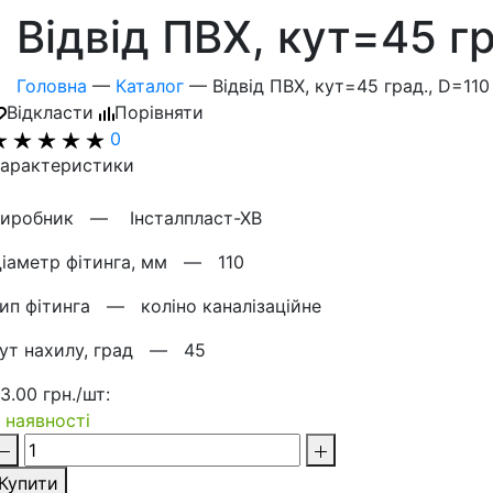
Відвід ПВХ, кут=45 г
Головна
—
Каталог
—
Відвід ПВХ, кут=45 град., D=11
Відкласти
Порівняти
0
арактеристики
Виробник —
Інсталпласт-ХВ
іаметр фітинга, мм —
110
Тип фітинга —
коліно каналізаційне
ут нахилу, град —
45
3.00 грн./шт:
 наявності
Купити