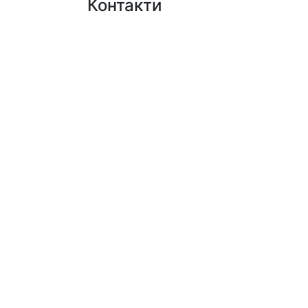
Контакти
+38 (050)777-XX-XX
Показати номер