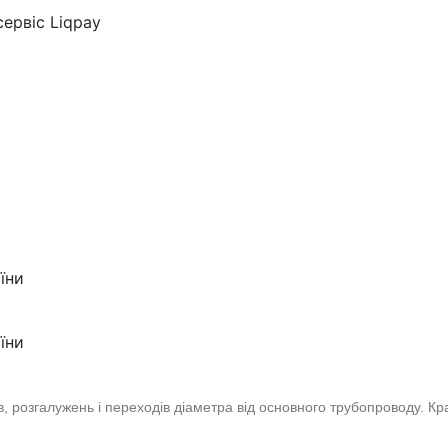
ервіс Liqpay
їни
їни
в, розгалужень і переходів діаметра від основного трубопроводу.
Кра