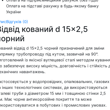
Оплата на підприємницький рахунок (без ПДВ)
Оплата на підставі рахунку в будь-якому банку
України
пис
Відгуків (0)
Відвід кований d 15×2,5
чорний
ований відвід d 15×2,5 чорний призначений для зміни
апрямку трубопроводу під кутом, зазвичай на 90°.
иготовлений із якісної вуглецевої сталі методом кування
о забезпечує високу міцність, довговічність і стійкість 
еханічних навантажень.
астосовується у водопровідних, опалювальних, газових
а інших технологічних системах, де використовуються
талеві труби з діаметром 15 мм і товщиною стінки 2,5
м. Має чорне антикорозійне покриття та може
икористовуватися в побутових і промислових умовах.