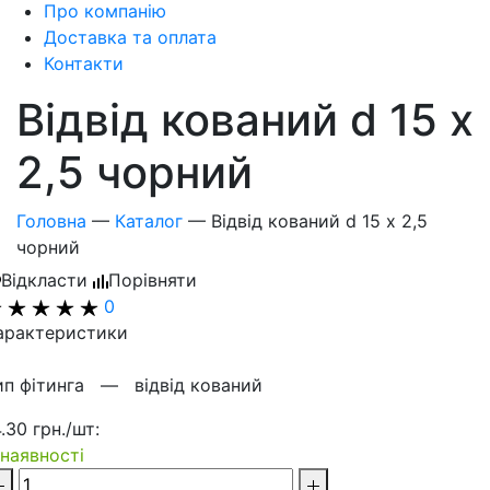
Про компанію
Доставка та оплата
Контакти
Відвід кований d 15 х
2,5 чорний
Головна
—
Каталог
—
Відвід кований d 15 х 2,5
чорний
Відкласти
Порівняти
0
арактеристики
ип фітинга —
відвід кований
4.30 грн./шт:
 наявності