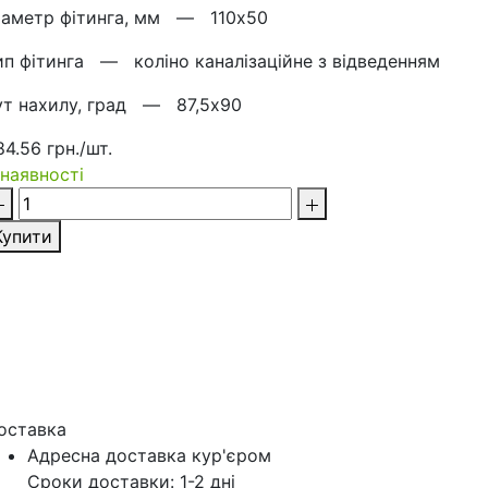
іаметр фітинга, мм —
110х50
ип фітинга —
коліно каналізаційне з відведенням
ут нахилу, град —
87,5х90
84.56 грн./шт.
 наявності
Купити
оставка
Адресна доставка кур'‎єром
Сроки доставки: 1-2 дні