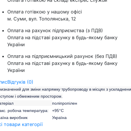
Оплата готівкою на складі експрес служби
Оплата готівкою у нашому офісі
м. Суми, вул. Тополянська, 12
Оплата на рахунок підприємства (з ПДВ)
Оплата на підставі рахунку в будь-якому банку
України
Оплата на підприємницький рахунок (без ПДВ)
Оплата на підставі рахунку в будь-якому банку
України
пис
Відгуків (0)
изначений для зміни напрямку трубопроводу в місцях з ускладнен
ступом і обмеженим простором.
Матеріал
поліпропілен
акс. робоча температура: +95°C
раїна виробник Україна
сі товари категорії