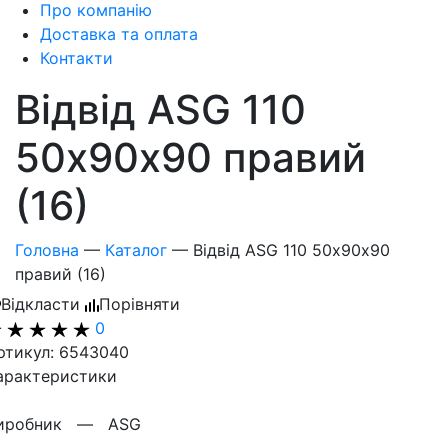
Про компанію
Доставка та оплата
Контакти
Відвід ASG 110
50х90х90 правий
(16)
Головна
—
Каталог
—
Відвід ASG 110 50х90х90
правий (16)
Відкласти
Порівняти
0
ртикул: 6543040
арактеристики
иробник —
ASG