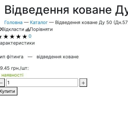
Відведення коване Ду
Головна
—
Каталог
—
Відведення коване Ду 50 (Дн.57
Відкласти
Порівняти
0
арактеристики
Тип фітинга —
відведення коване
9.45 грн./шт:
 наявності
Купити