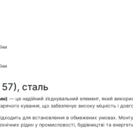
їни
їни
57), сталь
 мм)
— це надійний з’єднувальний елемент, який викори
арячого кування, що забезпечує високу міцність і довго
 підходить для встановлення в обмежених умовах. Монт
хнічних рідин у промисловості, будівництві та енергети