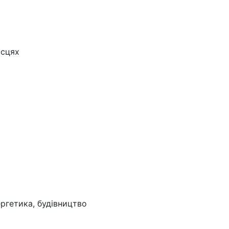
ісцях
ергетика, будівництво