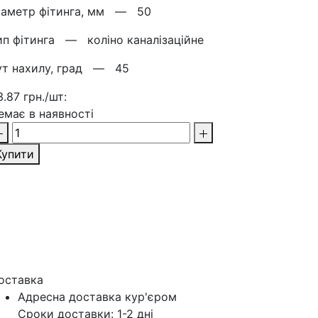
іаметр фітинга, мм —
50
ип фітинга —
коліно каналізаційне
ут нахилу, град —
45
3.87 грн./шт:
емає в наявності
Купити
оставка
Адресна доставка кур'‎єром
Сроки доставки: 1-2 дні