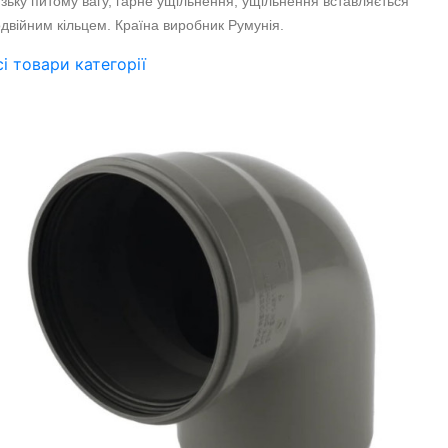
зьку питому вагу, гарне ущільнення, ущільнення вставляється
двійним кільцем. Країна виробник Румунія.
сі товари категорії