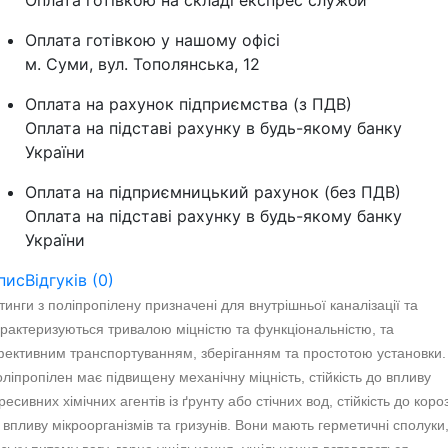
Оплата готівкою на складі експрес служби
Оплата готівкою у нашому офісі
м. Суми, вул. Тополянська, 12
Оплата на рахунок підприємства (з ПДВ)
Оплата на підставі рахунку в будь-якому банку
України
Оплата на підприємницький рахунок (без ПДВ)
Оплата на підставі рахунку в будь-якому банку
України
пис
Відгуків (0)
тинги з поліпропілену призначені для внутрішньої каналізації та
рактеризуються тривалою міцністю та функціональністю, та
ективним транспортуванням, зберіганням та простотою установки.
ліпропілен має підвищену механічну міцність, стійкість до впливу
ресивних хімічних агентів із ґрунту або стічних вод, стійкість до короз
 впливу мікроорганізмів та гризунів. Вони мають герметичні сполуки