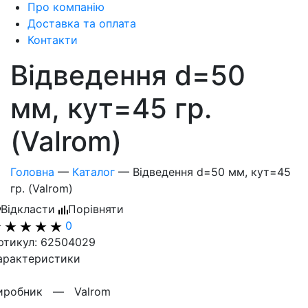
Про компанію
Доставка та оплата
Контакти
Відведення d=50
мм, кут=45 гр.
(Valrom)
Головна
—
Каталог
—
Відведення d=50 мм, кут=45
гр. (Valrom)
Відкласти
Порівняти
0
ртикул: 62504029
арактеристики
иробник —
Valrom