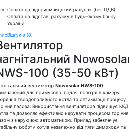
Оплата на підприємницький рахунок (без ПДВ)
Оплата на підставі рахунку в будь-якому банку
України
пис
Відгуків (0)
Вентилятор
нагнітальний Nowosola
NWS-100 (35-50 кВт)
агнітальний вентилятор
Nowosolar NWS-100
ризначений для примусової подачі повітря в камеру
горяння твердопаливного котла та оптимізації процесу
оріння палива. Використання вентилятора підвищує ККД
отла та дозволяє ефективно керувати процесом горіння
азом з керуючою автоматикою. Прилад забезпечує
табільну роботу котла незалежно від тяги димоходу та