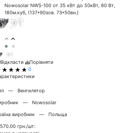
Nowosolar NWS-100 от 35 кВт до 50кВт, 80 Вт,
180м.куб, (137*90зов. 73*50вн.)
Відкласти
Порівняти
0
арактеристики
ип —
Вентилятор
иробник —
Nowosolar
раїна виробник —
Польща
 570.00 грн./шт: