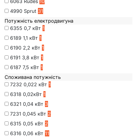
6063
Rudes
10
4990
Sprut
31
Потужність електродвигуна
6355
0,7 кВт
1
6189
1,1 кВт
1
6190
2,2 кВт
1
6191
3,8 кВт
1
6187
7,5 кВт
1
Споживана потужність
7232
0,022 кВт
1
6318
0,02кВт
1
6321
0,04 кВт
3
7231
0,045 кВт
2
6315
0,05 кВт
2
6316
0,06 кВт
11