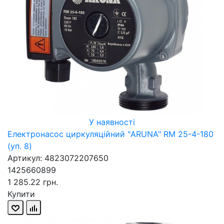
У наявності
Електронасос циркуляційний "ARUNA" RM 25-4-180
(уп. 8)
Артикул: 4823072207650
1425660899
1 285.22 грн.
Купити