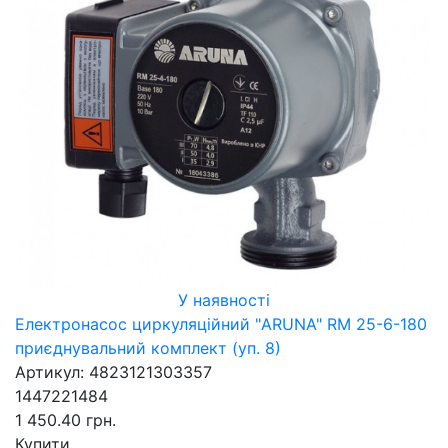
У наявності
Електронасос циркуляційний "ARUNA" RM 25-6-180
приєднувальний комплект (уп. 8)
Артикул: 4823121303357
1447221484
1 450.40 грн.
Купити