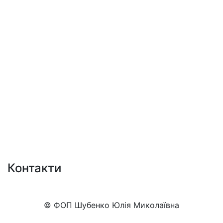
Контакти
+38 (050)777-XX-XX
Показати номер
© ФОП Шубенко Юлія Миколаївна