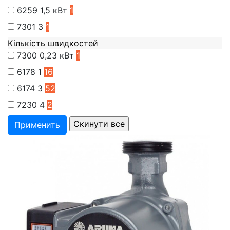
6259
1,5 кВт
1
7301
3
1
Кількість швидкостей
7300
0,23 кВт
1
6178
1
16
6174
3
52
7230
4
2