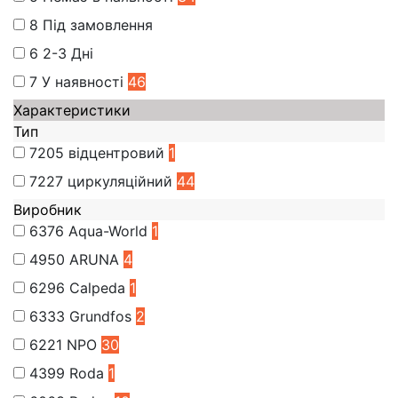
8
Під замовлення
6
2-3 Дні
7
У наявності
46
Характеристики
Тип
7205
відцентровий
1
7227
циркуляційний
44
Виробник
6376
Aqua-World
1
4950
ARUNA
4
6296
Calpeda
1
6333
Grundfos
2
6221
NPO
30
4399
Roda
1