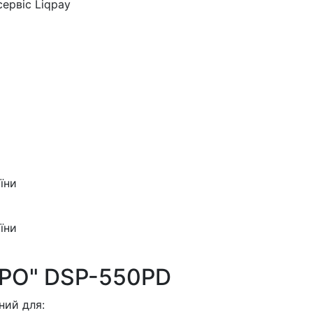
ервіс Liqpay
їни
їни
NPO" DSP-550PD
ний для: