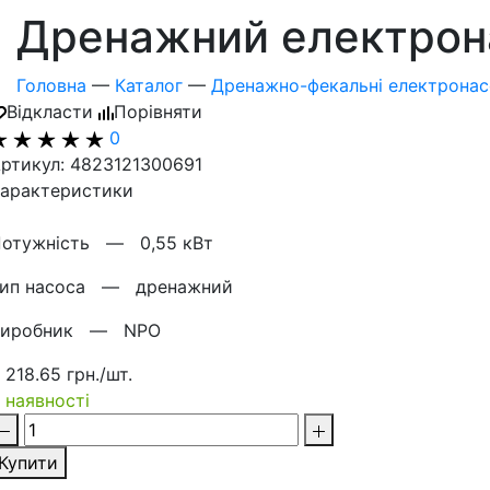
Дренажний електрона
Головна
—
Каталог
—
Дренажно-фекальні електрона
Відкласти
Порівняти
0
ртикул: 4823121300691
арактеристики
Потужнiсть —
0,55 кВт
Тип насоса —
дренажний
Виробник —
NPO
 218.65 грн./шт.
 наявності
Купити