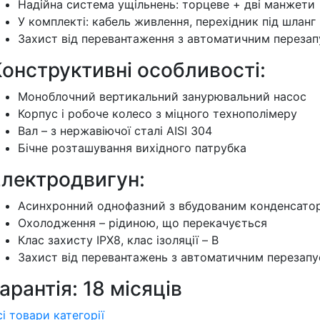
Надійна система ущільнень: торцеве + дві манжети
У комплекті: кабель живлення, перехідник під шланг
Захист від перевантаження з автоматичним переза
онструктивні особливості:
Моноблочний вертикальний занурювальний насос
Корпус і робоче колесо з міцного технополімеру
Вал – з нержавіючої сталі AISI 304
Бічне розташування вихідного патрубка
Електродвигун:
Асинхронний однофазний з вбудованим конденсато
Охолодження – рідиною, що перекачується
Клас захисту IPX8, клас ізоляції – B
Захист від перевантажень з автоматичним перезап
арантія: 18 місяців
сі товари категорії