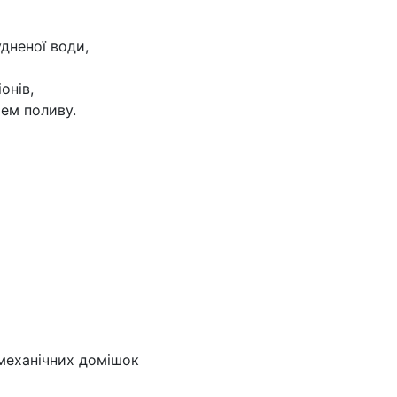
дненої води,
онів,
тем поливу.
 механічних домішок