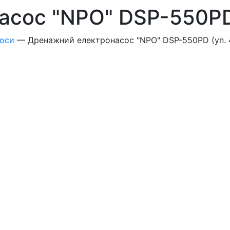
сос "NPO" DSP-550PD 
соси
—
Дренажний електронасос "NPO" DSP-550PD (уп. 