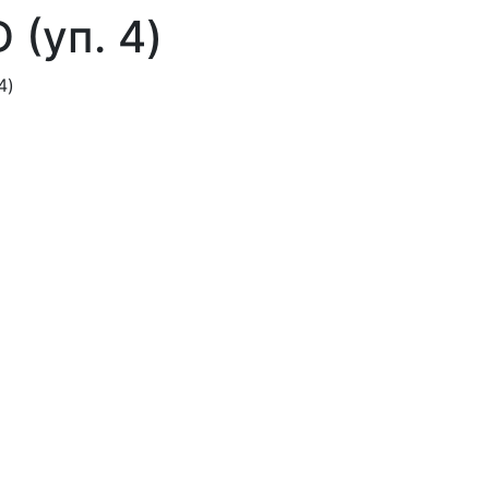
(уп. 4)
4)