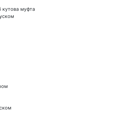
 і кутова муфта
пуском
ром
уском