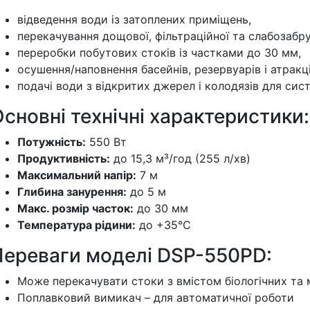
відведення води із затоплених приміщень,
перекачування дощової, фільтраційної та слабозабру
переробки побутових стоків із частками до 30 мм,
осушення/наповнення басейнів, резервуарів і атракці
подачі води з відкритих джерел і колодязів для сис
сновні технічні характеристики:
Потужність:
550 Вт
Продуктивність:
до 15,3 м³/год (255 л/хв)
Максимальний напір:
7 м
Глибина занурення:
до 5 м
Макс. розмір часток:
до 30 мм
Температура рідини:
до +35°C
Переваги моделі DSP-550PD:
Може перекачувати стоки з вмістом біологічних та
Поплавковий вимикач – для автоматичної роботи