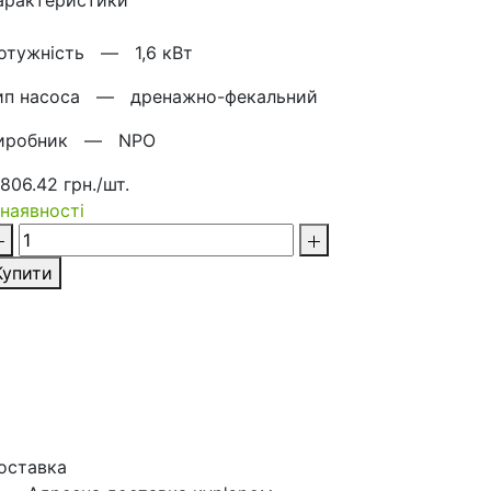
арактеристики
отужнiсть —
1,6 кВт
ип насоса —
дренажно-фекальний
иробник —
NPO
 806.42 грн./шт.
 наявності
Купити
оставка