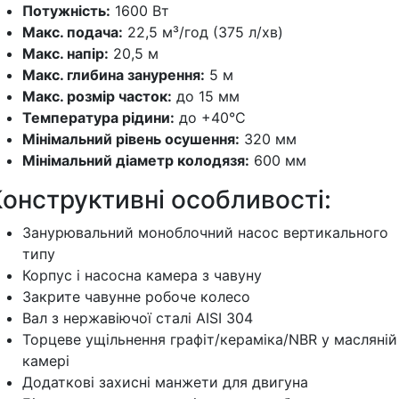
Потужність:
1600 Вт
Макс. подача:
22,5 м³/год (375 л/хв)
Макс. напір:
20,5 м
Макс. глибина занурення:
5 м
Макс. розмір часток:
до 15 мм
Температура рідини:
до +40°C
Мінімальний рівень осушення:
320 мм
Мінімальний діаметр колодязя:
600 мм
онструктивні особливості:
Занурювальний моноблочний насос вертикального
типу
Корпус і насосна камера з чавуну
Закрите чавунне робоче колесо
Вал з нержавіючої сталі AISI 304
Торцеве ущільнення графіт/кераміка/NBR у масляній
камері
Додаткові захисні манжети для двигуна