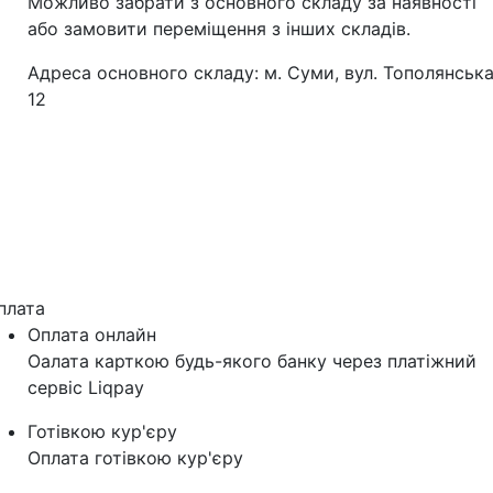
Можливо забрати з основного складу за наявності
або замовити переміщення з інших складів.
Адреса основного складу: м. Суми, вул. Тополянська
12
плата
Оплата онлайн
Оалата карткою будь-якого банку через платіжний
сервіс Liqpay
Готівкою кур'єру
Оплата готівкою кур'єру