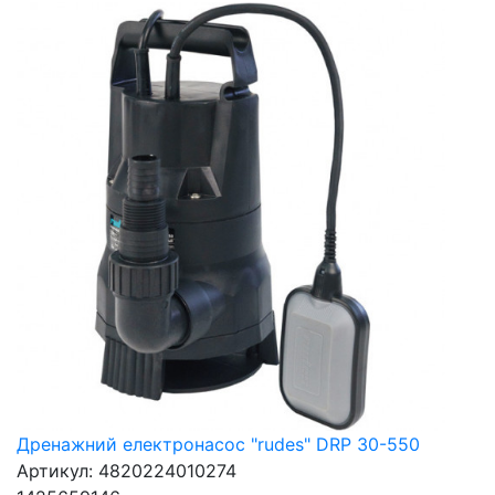
Дренажний електронасос "rudes" DRP 30-550
Артикул: 4820224010274