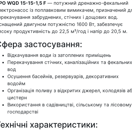
PO WQD 15-15-1,5 F
— потужний дренажно-фекальний
лектронасос із поплавковим вимикачем, призначений д
ерекачування забруднених, стічних і дощових вод.
снащений двигуном потужністю 1600 Вт, забезпечує
исоку продуктивність до 22,5 м³/год і напір до 20,5 м.
Сфера застосування:
Відкачування води із затоплених приміщень
Перекачування стічних, каналізаційних та фекальни
вод
Осушення басейнів, резервуарів, декоративних
водойм
Організація поливу з відкритих джерел, колодязів а
цистерн
Використання в садівництві, сільському та лісовому
господарстві
ехнічні характеристики: