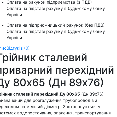
Оплата на рахунок підприємства (з ПДВ)
Оплата на підставі рахунку в будь-якому банку
України
Оплата на підприємницький рахунок (без ПДВ)
Оплата на підставі рахунку в будь-якому банку
України
пис
Відгуків (0)
Трійник сталевий
приварний перехідний
Ду 80х65 (Дн 89х76)
рійник сталевий перехідний Ду 80х65
(Дн 89х76)
ризначений для розгалуження трубопроводів з
ереходом на менший діаметр. Застосовується у
истемах водопостачання, опалення, транспортування