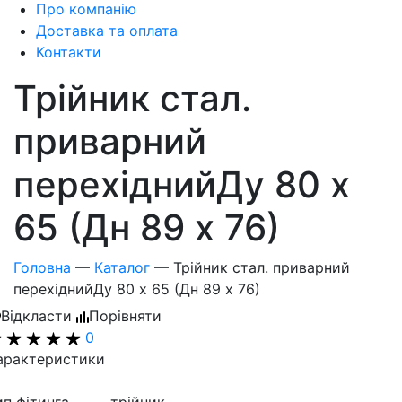
Про компанію
Доставка та оплата
Контакти
Трійник стал.
приварний
перехіднийДу 80 х
65 (Дн 89 х 76)
Головна
—
Каталог
—
Трійник стал. приварний
перехіднийДу 80 х 65 (Дн 89 х 76)
Відкласти
Порівняти
0
арактеристики