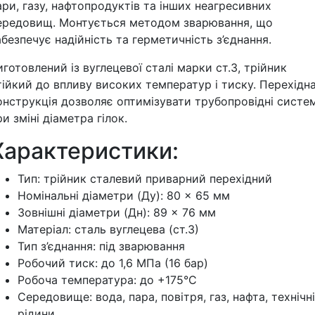
ари, газу, нафтопродуктів та інших неагресивних
ередовищ. Монтується методом зварювання, що
абезпечує надійність та герметичність з’єднання.
иготовлений із вуглецевої сталі марки ст.3, трійник
тійкий до впливу високих температур і тиску. Перехідн
онструкція дозволяє оптимізувати трубопровідні систе
ри зміні діаметра гілок.
Характеристики:
Тип: трійник сталевий приварний перехідний
Номінальні діаметри (Ду): 80 × 65 мм
Зовнішні діаметри (Дн): 89 × 76 мм
Матеріал: сталь вуглецева (ст.3)
Тип з’єднання: під зварювання
Робочий тиск: до 1,6 МПа (16 бар)
Робоча температура: до +175°C
Середовище: вода, пара, повітря, газ, нафта, технічні
рідини