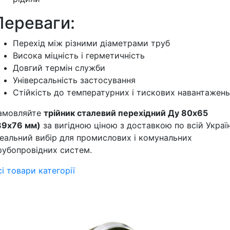
Переваги:
Перехід між різними діаметрами труб
Висока міцність і герметичність
Довгий термін служби
Універсальність застосування
Стійкість до температурних і тискових навантажень
амовляйте
трійник сталевий перехідний Ду 80х65
89х76 мм)
за вигідною ціною з доставкою по всій Україн
деальний вибір для промислових і комунальних
рубопровідних систем.
сі товари категорії