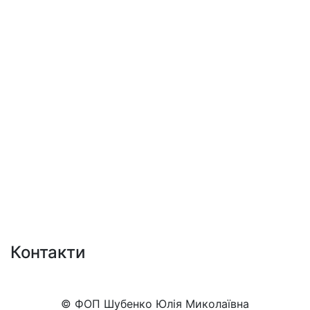
Контакти
+38 (050)777-XX-XX
Показати номер
© ФОП Шубенко Юлія Миколаївна