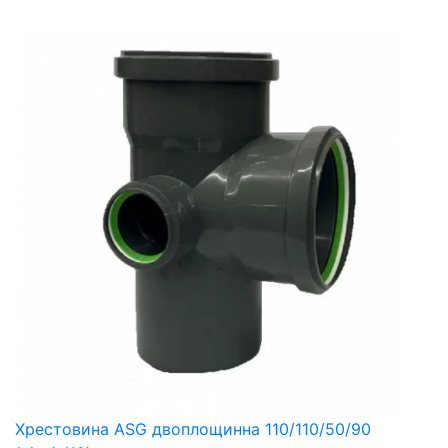
Хрестовина ASG двоплощинна 110/110/50/90