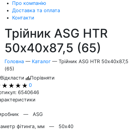
Про компанію
Доставка та оплата
Контакти
Трійник ASG HTR
50х40х87,5 (65)
Головна
—
Каталог
—
Трійник ASG HTR 50х40х87,5
(65)
Відкласти
Порівняти
0
ртикул: 6540646
арактеристики
иробник —
ASG
іаметр фітинга, мм —
50х40