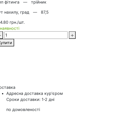
ип фітинга —
трійник
ут нахилу, град —
87,5
74.80 грн./шт.
 наявності
Купити
оставка
Адресна доставка кур'‎єром
Сроки доставки: 1-2 дні
по домовленості