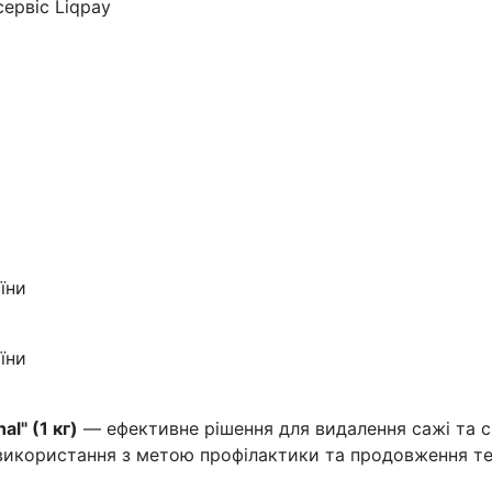
ервіс Liqpay
їни
їни
l" (1 кг)
— ефективне рішення для видалення сажі та с
го використання з метою профілактики та продовження 