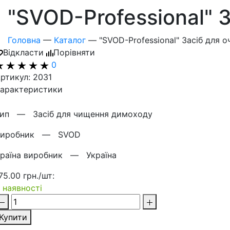
"SVOD-Professional" 
Головна
—
Каталог
—
"SVOD-Professional" Засіб для 
Відкласти
Порівняти
0
ртикул: 2031
арактеристики
Тип —
Засіб для чищення димоходу
Виробник —
SVOD
Країна виробник —
Україна
75.00 грн./шт:
 наявності
Купити