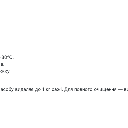
–80°C.
а.
ожку.
 засобу видаляє до 1 кг сажі. Для повного очищення —