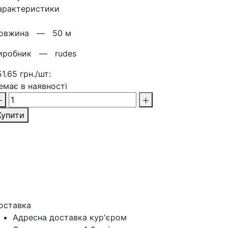
арактеристики
овжина —
50 м
иробник —
rudes
51.65 грн./шт:
емає в наявності
Купити
оставка
Адресна доставка кур'‎єром