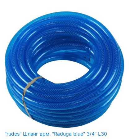
"rudes" Шланг арм. "Raduga blue" 3/4" L30