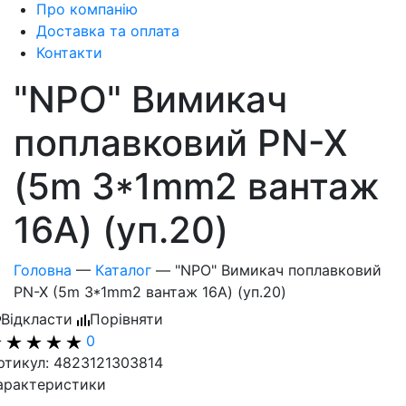
Про компанію
Доставка та оплата
Контакти
"NPO" Вимикач
поплавковий PN-X
(5m 3*1mm2 вантаж
16А) (уп.20)
Головна
—
Каталог
—
"NPO" Вимикач поплавковий
PN-X (5m 3*1mm2 вантаж 16А) (уп.20)
Відкласти
Порівняти
0
ртикул: 4823121303814
арактеристики