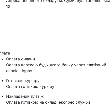
Адреса основного складу: м. Суми, вул. Тополянська
12
плата
Оплата онлайн
Оалата карткою будь-якого банку через платіжний
сервіс Liqpay
Готівкою кур'єру
Оплата готівкою кур'єру
Накладений платіж
Оплата готівкою на складі експрес служби