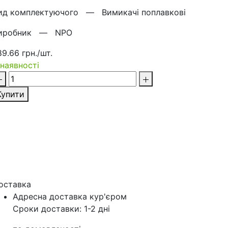
ид комплектуючого —
Вимикачі поплавкові
иробник —
NPO
89.66 грн./шт.
 наявності
Купити
оставка
Адресна доставка кур'‎єром
Сроки доставки: 1-2 дні