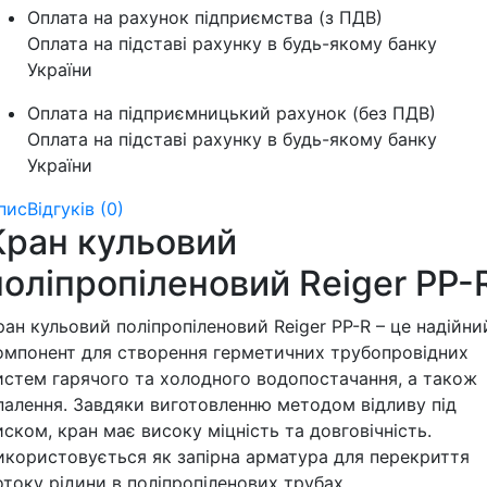
Оплата на рахунок підприємства (з ПДВ)
Оплата на підставі рахунку в будь-якому банку
України
Оплата на підприємницький рахунок (без ПДВ)
Оплата на підставі рахунку в будь-якому банку
України
пис
Відгуків (0)
Кран кульовий
поліпропіленовий Reiger PP-
ран кульовий поліпропіленовий Reiger PP-R – це надійни
омпонент для створення герметичних трубопровідних
истем гарячого та холодного водопостачання, а також
палення. Завдяки виготовленню методом відливу під
иском, кран має високу міцність та довговічність.
икористовується як запірна арматура для перекриття
отоку рідини в поліпропіленових трубах.