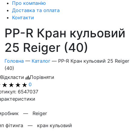
Про компанію
Доставка та оплата
Контакти
PP-R Кран кульовий
25 Reiger (40)
Головна
—
Каталог
—
PP-R Кран кульовий 25 Reiger
(40)
Відкласти
Порівняти
0
ртикул: 6547037
арактеристики
иробник —
Reiger
ип фітинга —
кран кульовий