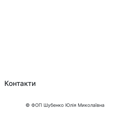
Контакти
+38 (050)777-XX-XX
Показати номер
© ФОП Шубенко Юлія Миколаївна