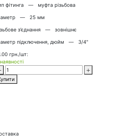
ип фітинга —
муфта різьбова
іаметр —
25 мм
ізьбове з’єднання —
зовнішнє
іаметр підключення, дюйм —
3/4"
1.00 грн./шт:
 наявності
Купити
оставка