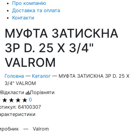
Про компанію
Доставка та оплата
Контакти
МУФТА ЗАТИСКНА
ЗР D. 25 X 3/4"
VALROM
Головна
—
Каталог
—
МУФТА ЗАТИСКНА ЗР D. 25 X
3/4" VALROM
Відкласти
Порівняти
0
ртикул: 64100307
арактеристики
иробник —
Valrom